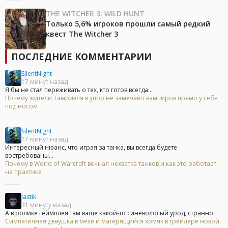
THE WITCHER 3: WILD HUNT
Только 5,6% игроков прошли самый редкий
квест The Witcher 3
ПОСЛЕДНИЕ КОММЕНТАРИИ
SilentNight
17 минут назад
Я бы не стал переживать о тех, кто готов всегда...
Почему жители Тамриэля в упор не замечают вампиров прямо у себя
под носом
SilentNight
17 минут назад
Интересный нюанс, что играя за танка, вы всегда будете
востребованы...
Почему в World of Warcraft вечная нехватка танков и как это работает
на практике
lastik
31 минуту назад
А в ролике геймплея там ваще какой-то синеволосый урод, странно
Симпатичная девушка в мехе и матерящийся хомяк в трейлере новой