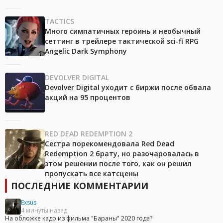
TACTICS
Много симпатичных героинь и необычный
сеттинг в трейлере тактической sci-fi RPG
Angelic Dark Symphony
DEVOLVER DIGITAL
Devolver Digital уходит с биржи после обвала
акций на 95 процентов
RED DEAD REDEMPTION 2
Сестра порекомендовала Red Dead
Redemption 2 брату, но разочаровалась в
этом решении после того, как он решил
пропускать все катсцены
ПОСЛЕДНИЕ КОММЕНТАРИИ
Exsus
4 минуты назад
На обложке кадр из фильма "Бараны" 2020 года?