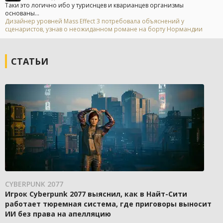
Таки это логично ибо у туриснцев и кварианцев организмы
основаны...
Дизайнер уровней Mass Effect 3 потребовала объяснений у
сценаристов, узнав о неожиданном романе на борту Нормандии
СТАТЬИ
CYBERPUNK 2077
Игрок Cyberpunk 2077 выяснил, как в Найт-Сити
работает тюремная система, где приговоры выносит
ИИ без права на апелляцию