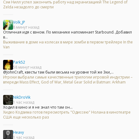
Сэм Нилл успел закончить работу над экранизацией The Legend of
Zelda незадолго до смерти
Volk_JP
8 минут назад
Отличная идя с вэном. По механике напоминает Starbound. Добавил
в...
Выживание в доме на колесах в мире зомби в первом трейлере In the
Van
Park52
58 минут назад
@JohnCraft, квесты там были весьма на уровне той же 3ки,...
Игроки выбрали самые качественные трилогии игровой индустрии –
впереди Mass Effect, God of War, Metal Gear Solid и Batman: Arkham
NikDroVik
1 час назад
Ходил в кино и я не знал что там он...
Хидео Кодзима готов пересмотреть "Одиссею" Нолана в кинотеатре
США еще несколько раз
Heavy
1 час назад