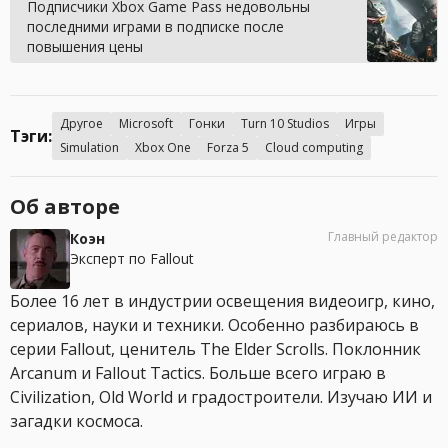
Подписчики Xbox Game Pass недовольны
последними играми в подписке после
повышения цены
Другое
Microsoft
Гонки
Turn 10 Studios
Игры
Тэги:
Simulation
Xbox One
Forza 5
Cloud computing
Об авторе
Главный редактор
Коэн
Эксперт по Fallout
Более 16 лет в индустрии освещения видеоигр, кино,
сериалов, науки и техники. Особенно разбираюсь в
серии Fallout, ценитель The Elder Scrolls. Поклонник
Arcanum и Fallout Tactics. Больше всего играю в
Civilization, Old World и градостроители. Изучаю ИИ и
загадки космоса.