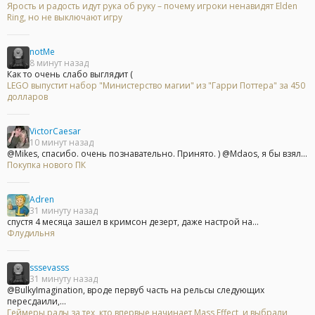
Ярость и радость идут рука об руку – почему игроки ненавидят Elden
Ring, но не выключают игру
notMe
8 минут назад
Как то очень слабо выглядит (
LEGO выпустит набор "Министерство магии" из "Гарри Поттера" за 450
долларов
VictorCaesar
10 минут назад
@Mikes, спасибо. очень познавательно. Принято. ) @Mdaos, я бы взял...
Покупка нового ПК
Adren
31 минуту назад
спустя 4 месяца зашел в кримсон дезерт, даже настрой на...
Флудильня
sssevasss
31 минуту назад
@BulkyImagination, вроде первуб часть на рельсы следующих
пересдаили,...
Геймеры рады за тех, кто впервые начинает Mass Effect, и выбрали