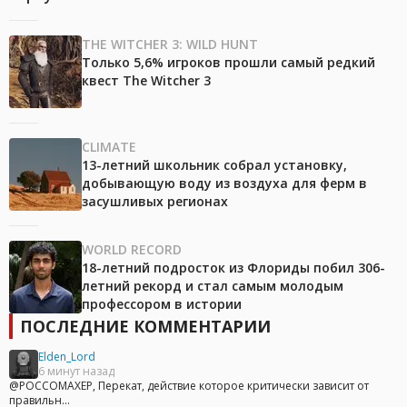
THE WITCHER 3: WILD HUNT
Только 5,6% игроков прошли самый редкий
квест The Witcher 3
CLIMATE
13-летний школьник собрал установку,
добывающую воду из воздуха для ферм в
засушливых регионах
WORLD RECORD
18-летний подросток из Флориды побил 306-
летний рекорд и стал самым молодым
профессором в истории
ПОСЛЕДНИЕ КОММЕНТАРИИ
Elden_Lord
6 минут назад
@POCCOMAXEP, Перекат, действие которое критически зависит от
правильн...