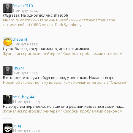
Serzhik0710
1 минуту назад
@Egrassa, На одной волне с shazoo))!
Много симпатичных героинь и необычный сеттинг в трейлере
тактической sci-fi RPG Angelic Dark Symphony
cheba_kl
5 минут назад
Ну так бывает, когда насильно, что-то впихивают.
Журналист пригрозил хейтерам "Колобка" проблемами с законом
lis9374
9 минут назад
В интернете всегда найдут по поводу чего ныть. Нолан всегда...
Нолан объяснил, почему выбрал Тома Холланда на роль в "Одиссее"
smal_boy_44
11 минут назад
Ну допустим перенесли, но ещё они решили издеваться стали над...
Журналист пригрозил хейтерам "Колобка" проблемами с законом
zecup
11 минут назад