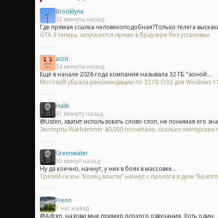
Brooklyne
32 минуты назад
Где прямая ссылка человекоподобная?Только телега выскак
GTA 3 теперь запускается прямо в браузере без установки
accn
34 минуты назад
Ещё в начале 2026 года компания называла 32 ГБ "зоной...
Microsoft убрала рекомендации по 32 ГБ ОЗУ для Windows 11 
Halik
41 минуту назад
@Listen, хватит использовать слово слоп, не понимая его зна
Эксперты Warhammer 40,000 посчитали, сколько имперских т
Greenwater
55 минут назад
Ну да коечно, начнут, у них в боях в массовке...
Третий сезон "Колец власти" начнут с пролога в духе "Братст
Freon
1 час назад
@Adren, назови мне пример плохого озвучания. Хоть один.