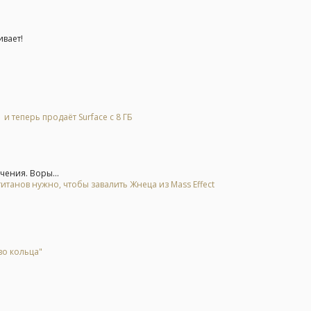
ивает!
и теперь продаёт Surface с 8 ГБ
чения. Воры...
итанов нужно, чтобы завалить Жнеца из Mass Effect
во кольца"