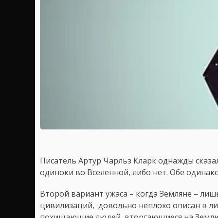
Писатель Артур Чарльз Кларк однажды сказал
одиноки во Вселенной, либо нет. Обе одинак
Второй вариант ужаса – когда Земляне – лиш
цивилизаций, довольно неплохо описан в ли
похищающие людей, вторгающиеся на Землю