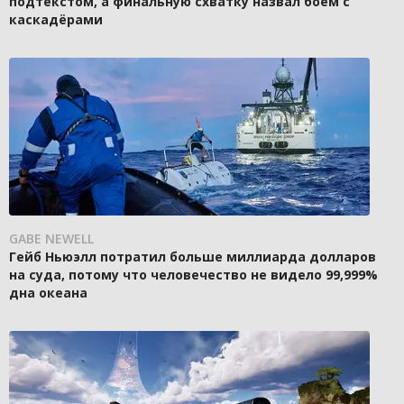
подтекстом, а финальную схватку назвал боем с
каскадёрами
GABE NEWELL
Гейб Ньюэлл потратил больше миллиарда долларов
на суда, потому что человечество не видело 99,999%
дна океана