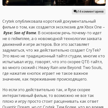
14 комментариев
Crytek опубликовала короткий документальный
фильм о том, как создается эксклюзив для Xbox One –
Ryse: Son of Rome
. В основном речь почему-то идет
не о геймплее, а о новомодной технологии захвата
движений и игре актеров. Все это заставляет
задуматься, что же действительно создает CryTek?
Это явно не традиционный тайтл студии, многие кто
испытывал игру, говорят, что это скорее QTE-тайтл,
во много схожий с Heavy Rain или Beyond: Two Souls,
где нажатие кнопок играет не такое важное
значение, как переживание происходящего.
Но если это действительно так, и Ryse скорее
интерактивный фильм, то возможно не все так
плохо и игру просто стоит расценивать как ответ
Quantic Dream, но от Crytek. Тем более, что во время