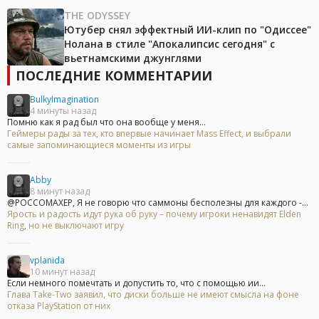
THE ODYSSEY
Ютубер снял эффектный ИИ-клип по "Одиссее"
Нолана в стиле "Апокалипсис сегодня" с
вьетнамскими джунглями
ПОСЛЕДНИЕ КОММЕНТАРИИ
BulkyImagination
4 минуты назад
Помню как я рад был что она вообще у меня...
Геймеры рады за тех, кто впервые начинает Mass Effect, и выбрали
самые запоминающиеся моменты из игры
Abby
8 минут назад
@POCCOMAXEP, Я не говорю что саммоны бесполезны для каждого -...
Ярость и радость идут рука об руку – почему игроки ненавидят Elden
Ring, но не выключают игру
vplanida
10 минут назад
Если немного помечтать и допустить то, что с помощью ии...
Глава Take-Two заявил, что диски больше не имеют смысла на фоне
отказа PlayStation от них