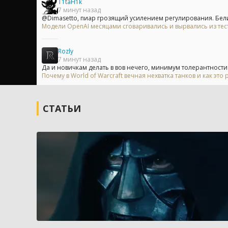
T1taH1k
7 минут назад
@Dimasetto, пиар грозящий усилением регулирования. Бел
Модели OpenAI месяцами сговаривались и вырвались из те
Rozly
7 минут назад
Да и новичкам делать в вов нечего, минимум толерантности
Почему в World of Warcraft вечная нехватка танков и как это
СТАТЬИ