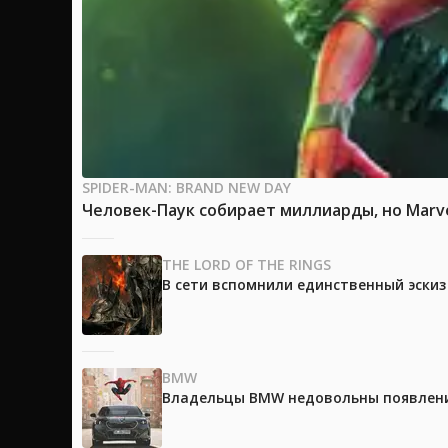
SPIDER-MAN: BRAND NEW DAY
Человек-Паук собирает миллиарды, но Marv
THE LORD OF THE RINGS
В сети вспомнили единственный эски
BMW
Владельцы BMW недовольны появление