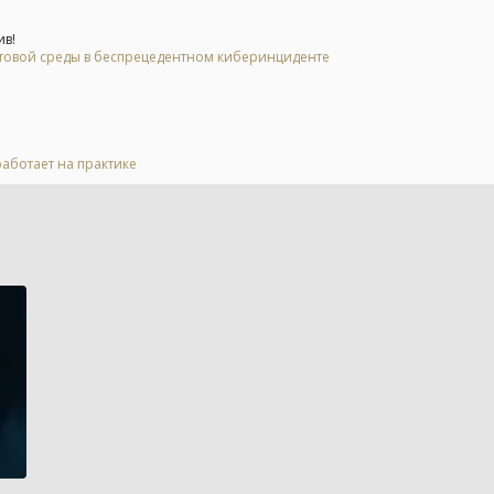
ив!
стовой среды в беспрецедентном киберинциденте
 работает на практике