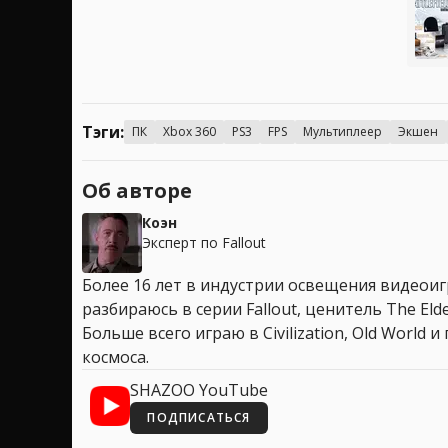
Тэги:
ПК
Xbox 360
PS3
FPS
Мультиплеер
Экшен
Об авторе
Коэн
Эксперт по Fallout
Более 16 лет в индустрии освещения видеоигр
разбираюсь в серии Fallout, ценитель The Elder
Больше всего играю в Civilization, Old World
космоса.
SHAZOO YouTube
ПОДПИСАТЬСЯ