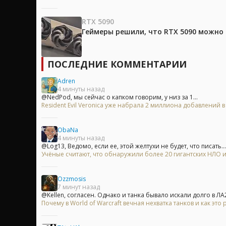
RTX 5090
Геймеры решили, что RTX 5090 можно 
ПОСЛЕДНИЕ КОММЕНТАРИИ
Adren
4 минуты назад
@NedPod, мы сейчас о капком говорим, у низ за 1...
Resident Evil Veronica уже набрала 2 миллиона добавлений 
ObaNa
4 минуты назад
@Log13, Ведомо, если ее, этой желтухи не будет, что писать...
Учёные считают, что обнаружили более 20 гигантских НЛО
Ozzmosis
7 минут назад
@Kellen, согласен. Однако и танка бывало искали долго в ЛА2.
Почему в World of Warcraft вечная нехватка танков и как это