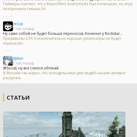
Геймеры считают, что у Mass Effect Andromeda был потенциал, но игру
похоронила спешка EA
zecup
1 час назад
Ну само собой не будет больше переносов. Конечно у Rockstar...
Предзаказы GTA 6 исключительно хороши, релиз игры не будет
перенесён
djikun
1 час назад
@Social, ну все слился обтекай
В Японии так жарко, что холодильники для людей начали активно
раскупать
СТАТЬИ