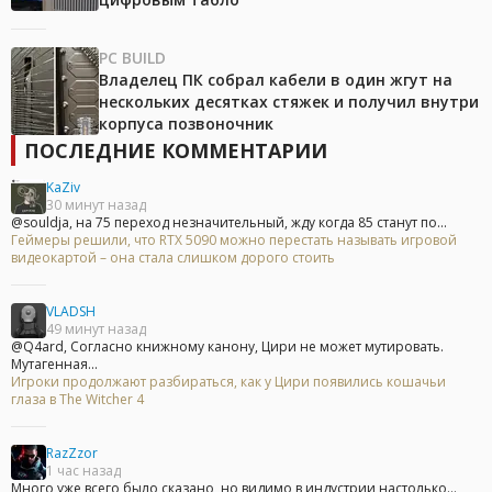
PC BUILD
Владелец ПК собрал кабели в один жгут на
нескольких десятках стяжек и получил внутри
корпуса позвоночник
ПОСЛЕДНИЕ КОММЕНТАРИИ
KaZiv
30 минут назад
@souldja, на 75 переход незначительный, жду когда 85 станут по...
Геймеры решили, что RTX 5090 можно перестать называть игровой
видеокартой – она стала слишком дорого стоить
VLADSH
49 минут назад
@Q4ard, Согласно книжному канону, Цири не может мутировать.
Мутагенная...
Игроки продолжают разбираться, как у Цири появились кошачьи
глаза в The Witcher 4
RazZzor
1 час назад
Много уже всего было сказано, но видимо в индустрии настолько...