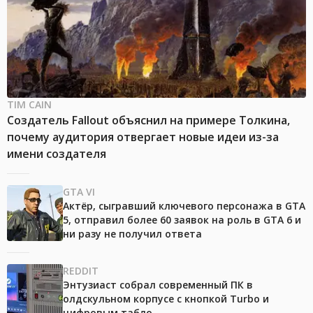
TIM CAIN
Создатель Fallout объяснил на примере Толкина,
почему аудитория отвергает новые идеи из-за
имени создателя
GTA VI
Актёр, сыгравший ключевого персонажа в GTA
5, отправил более 60 заявок на роль в GTA 6 и
ни разу не получил ответа
REDDIT
Энтузиаст собрал современный ПК в
олдскульном корпусе с кнопкой Turbo и
цифровым табло