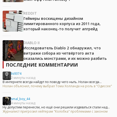
REDDIT
Геймеры восхищены дизайном
лимитированного корпуса из 2011 года,
который наконец-то получит апгрейд
DIABLO II
Исследователь Diablo 2 обнаружил, что
витражи собора из четвёртого акта
оказались монстрами, и их можно разбить
ПОСЛЕДНИЕ КОММЕНТАРИИ
lis9374
2 минуты назад
В интернете всегда найдут по поводу чего ныть. Нолан всегда...
Нолан объяснил, почему выбрал Тома Холланда на роль в "Одиссее"
smal_boy_44
4 минуты назад
Ну допустим перенесли, но ещё они решили издеваться стали над...
Журналист пригрозил хейтерам "Колобка" проблемами с законом