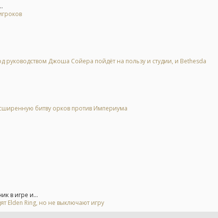
.
игроков
 под руководством Джоша Сойера пойдёт на пользу и студии, и Bethesda
расширенную битву орков против Империума
 в игре и...
ят Elden Ring, но не выключают игру