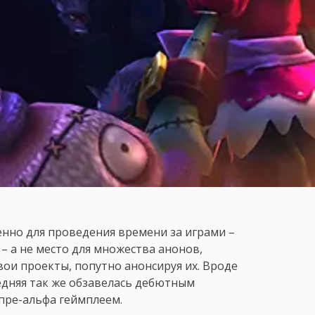
енно для проведения времени за играми –
 а не место для множества анонов,
ои проекты, попутно анонсируя их. Вроде
едняя так же обзавелась дебютным
пре-альфа геймплеем.