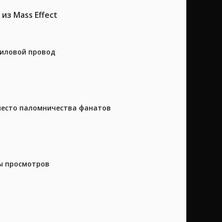
из Mass Effect
силовой провод
 место паломничества фанатов
ны просмотров