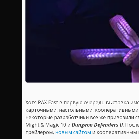
Хотя PAX East в первую очередь выставка им
карточными, настольными, кооперативными –
некоторые разработчики все же привозили св
Might & Magic 10 и
Dungeon Defenders II
. Посл
трейлером,
новым сайтом
и кооперативным 