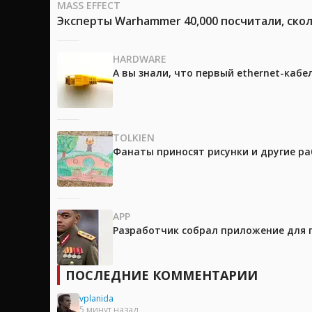
MASS EFFECT
Эксперты Warhammer 40,000 посчитали, скол
HARDWARE
А вы знали, что первый ethernet-каб
TOLKIEN
Фанаты приносят рисунки и другие р
APP
Разработчик собрал приложение для 
ПОСЛЕДНИЕ КОММЕНТАРИИ
vplanida
5 минут назад