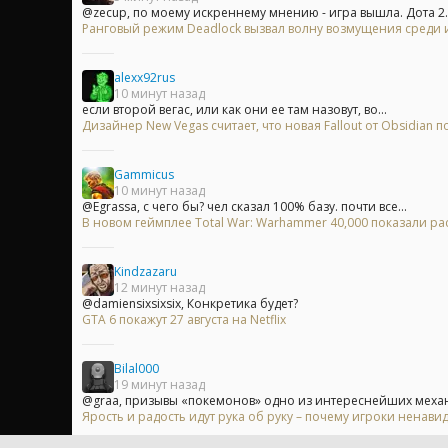
@zecup, по моему искреннему мнению - игра вышла. Дота 2..
Ранговый режим Deadlock вызвал волну возмущения среди 
alexx92rus
10 минут назад
если второй вегас, или как они ее там назовут, во...
Дизайнер New Vegas считает, что новая Fallout от Obsidian
Gammicus
10 минут назад
@Egrassa, с чего бы? чел сказал 100% базу. почти все...
В новом геймплее Total War: Warhammer 40,000 показали 
Kindzazaru
12 минут назад
@damiensixsixsix, Конкретика будет?
GTA 6 покажут 27 августа на Netflix
Bilal000
19 минут назад
@graa, призывы «покемонов» одно из интереснейших механик
Ярость и радость идут рука об руку – почему игроки ненавид