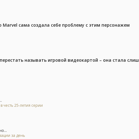
 Marvel сама создала себе проблему с этим персонажем
перестать называть игровой видеокартой – она стала сли
.
а в честь 25-летия серии
о...
зации за день