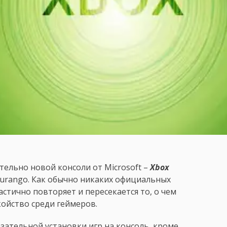
тельно новой консоли от Microsoft –
Xbox
urango. Как обычно никаких официальных
тично повторяет и пересекается то, о чем
койство среди геймеров.
язательной установки игр на консоль, кроме