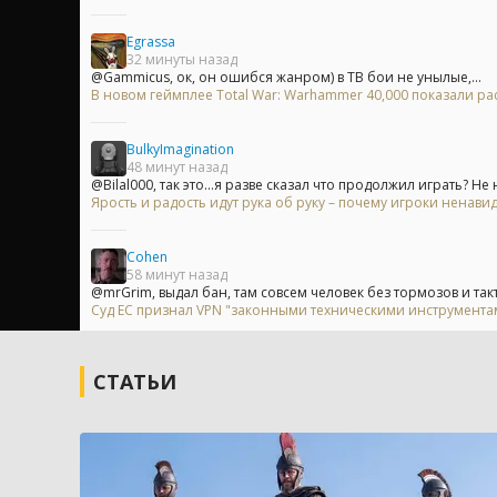
Egrassa
32 минуты назад
@Gammicus, ок, он ошибся жанром) в ТВ бои не унылые,...
В новом геймплее Total War: Warhammer 40,000 показали 
BulkyImagination
48 минут назад
@Bilal000, так это...я разве сказал что продолжил играть? Не н
Ярость и радость идут рука об руку – почему игроки ненавид
Cohen
58 минут назад
@mrGrim, выдал бан, там совсем человек без тормозов и так
Суд ЕС признал VPN "законными техническими инструментам
СТАТЬИ