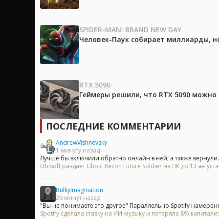
SPIDER-MAN: BRAND NEW DAY
Человек-Паук собирает миллиарды, но
RTX 5090
Геймеры решили, что RTX 5090 можно 
ПОСЛЕДНИЕ КОММЕНТАРИИ
AndrewVishnevsky
1 минуту назад
Лучше бы включили обратно онлайн в ней, а также вернули..
Ubisoft раздаёт Ghost Recon Future Soldier на ПК до 13 август
BulkyImagination
26 минут назад
"Вы не понимаете это другое" Параллельно Spotify намеренн
Spotify сделала ставку на ИИ-музыку и потеряла 8% капитали