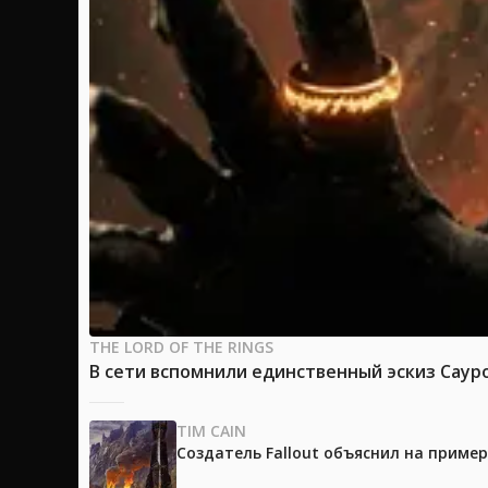
THE LORD OF THE RINGS
В сети вспомнили единственный эскиз Саур
TIM CAIN
Создатель Fallout объяснил на приме