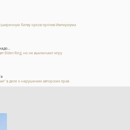
расширенную битву орков против Империума
адо...
ят Elden Ring, но не выключают игру
та
и" в деле о нарушении авторских прав