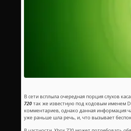
В сети всплыла очередная порция слухов каса
720
так же известную под кодовым именем D
комментариев, однако данная информация час
уже раньше шла речь, и, что вызывает беспо
В частности, Xbox 720 может потребовать об