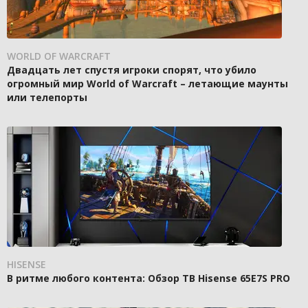
WORLD OF WARCRAFT
Двадцать лет спустя игроки спорят, что убило
огромный мир World of Warcraft – летающие маунты
или телепорты
HISENSE
В ритме любого контента: Обзор ТВ Hisense 65E7S PRO