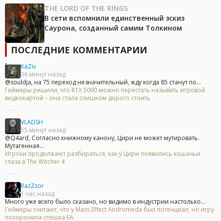
THE LORD OF THE RINGS
В сети вспомнили единственный эскиз
Саурона, созданный самим Толкином
ПОСЛЕДНИЕ КОММЕНТАРИИ
KaZiv
36 минут назад
@souldja, на 75 переход незначительный, жду когда 85 станут по...
Геймеры решили, что RTX 5090 можно перестать называть игровой
видеокартой – она стала слишком дорого стоить
VLADSH
55 минут назад
@Q4ard, Согласно книжному канону, Цири не может мутировать.
Мутагенная...
Игроки продолжают разбираться, как у Цири появились кошачьи
глаза в The Witcher 4
RazZzor
1 час назад
Много уже всего было сказано, но видимо в индустрии настолько...
Геймеры считают, что у Mass Effect Andromeda был потенциал, но игру
похоронила спешка EA