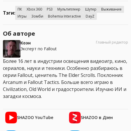
ПК
Xbox 360
PS3
Мультиплеер
Шутер
Выживание
Тэги:
Игры
Зомби
Bohemia Interactive
DayZ
Об авторе
Главный редактор
Коэн
Эксперт по Fallout
Более 16 лет в индустрии освещения видеоигр, кино,
сериалов, науки и техники. Особенно разбираюсь в
серии Fallout, ценитель The Elder Scrolls. Поклонник
Arcanum и Fallout Tactics. Больше всего играю в
Civilization, Old World и градостроители. Изучаю ИИ и
загадки космоса.
SHAZOO YouTube
SHAZOO в Дзен