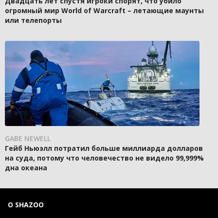
Двадцать лет спустя игроки спорят, что убило
огромный мир World of Warcraft – летающие маунты
или телепорты
GABE NEWELL
Гейб Ньюэлл потратил больше миллиарда долларов
на суда, потому что человечество не видело 99,999%
дна океана
О SHAZOO