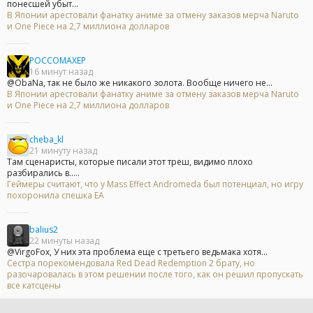
понесшей убыт...
В Японии арестовали фанатку аниме за отмену заказов мерча Naruto
и One Piece на 2,7 миллиона долларов
POCCOMAXEP
16 минут назад
@ObaNa, так не было же никакого золота. Вообще ничего не...
В Японии арестовали фанатку аниме за отмену заказов мерча Naruto
и One Piece на 2,7 миллиона долларов
cheba_kl
21 минуту назад
Там сценаристы, которые писали этот треш, видимо плохо
разбирались в.....
Геймеры считают, что у Mass Effect Andromeda был потенциал, но игру
похоронила спешка EA
balius2
22 минуты назад
@VirgoFox, У них эта проблема еще с третьего ведьмака хотя...
Сестра порекомендовала Red Dead Redemption 2 брату, но
разочаровалась в этом решении после того, как он решил пропускать
все катсцены