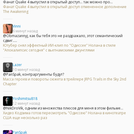
Фанат Quake 4 выпустил в открытый доступ... так можно про...
Фанат Quake 4 выпустил в открытый доступ отмененное дополнение
The Awakening
Vinni
6 минут назад
@Obmazannyj, как бы тебя это не раздражало, этот семантический
сдвиг.....
Ютубер снял эффектный ИИ-клип по "Одиссее" Нолана в стиле
"Апокалипсис сегодня" с вьетнамскими джунглями
Lazer
10 минут назад
@PanSpak, контраргументы будут?
Масса героев и повороты сюжета в трейлере JRPG Trails in the Sky 2nd
Chapter
Yoshimitsu818
12 минут назад
@NikDroVik, одним из множества плюсов для меня в этом фильме...
Хидео Кодзима готов пересмотреть "Одиссею" Нолана в кинотеатре
США еще несколько раз
PanSpak