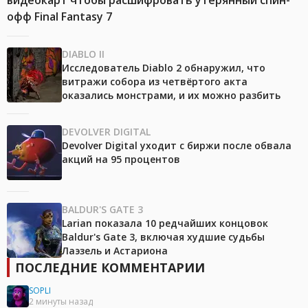
офф Final Fantasy 7
DIABLO II
Исследователь Diablo 2 обнаружил, что
витражи собора из четвёртого акта
оказались монстрами, и их можно разбить
DEVOLVER DIGITAL
Devolver Digital уходит с биржи после обвала
акций на 95 процентов
BALDUR'S GATE 3
Larian показала 10 редчайших концовок
Baldur's Gate 3, включая худшие судьбы
Лаэзель и Астариона
ПОСЛЕДНИЕ КОММЕНТАРИИ
SOPLI
2 минуты назад