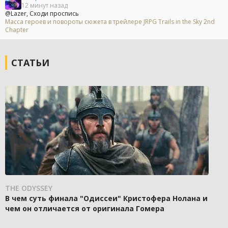
12 минут назад
@Lazer, Сходи проспись
Масса героев и повороты сюжета в трейлере JRPG Trails in the Sky 2nd
Chapter
СТАТЬИ
THE ODYSSEY
В чем суть финала "Одиссеи" Кристофера Нолана и
чем он отличается от оригинала Гомера