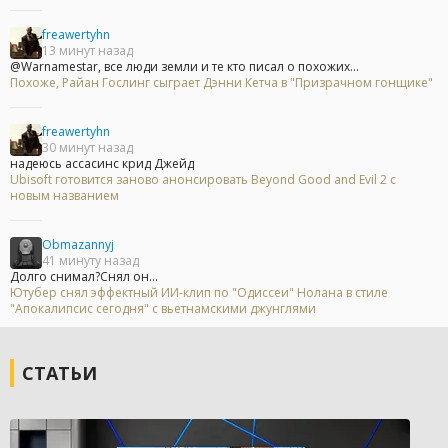
freawertyhn
13 минут назад
@Warnamestar, все люди земли и те кто писал о похожих...
Похоже, Райан Гослинг сыграет Дэнни Кетча в "Призрачном гонщике"
freawertyhn
30 минут назад
надеюсь ассасинс крид Джейд
Ubisoft готовится заново анонсировать Beyond Good and Evil 2 с
новым названием
Obmazannyj
41 минуту назад
Долго снимал?Снял он...
Ютубер снял эффектный ИИ-клип по "Одиссеи" Нолана в стиле
"Апокалипсис сегодня" с вьетнамскими джунглями
СТАТЬИ