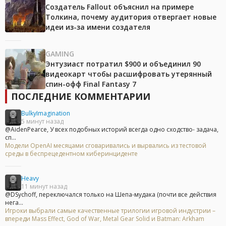
Создатель Fallout объяснил на примере
Толкина, почему аудитория отвергает новые
идеи из-за имени создателя
GAMING
Энтузиаст потратил $900 и объединил 90
видеокарт чтобы расшифровать утерянный
спин-офф Final Fantasy 7
ПОСЛЕДНИЕ КОММЕНТАРИИ
BulkyImagination
5 минут назад
@AidenPearce, У всех подобных историй всегда одно сходство- задача,
сп...
Модели OpenAI месяцами сговаривались и вырвались из тестовой
среды в беспрецедентном киберинциденте
Heavy
11 минут назад
@DSychoff, переключался только на Шепа-мудака (почти все действия
нега...
Игроки выбрали самые качественные трилогии игровой индустрии –
впереди Mass Effect, God of War, Metal Gear Solid и Batman: Arkham