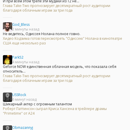
И при всём этом трёпе эти мудаки из Т2 не...
Глава Take-Two прогнозирует десятикратный рост аудитории
благодаря облачным играм за три года
God_Bless
2 минуты назад
Не ведитесь, Одиссея Нолана полное говно.
Хидео Кодзима готов пересмотреть "Одиссею" Нолана в кинотеатре
США еще несколько раз
Park52
4 минуты назад
Geforce NOW единственная облачная модель, что показала себя
относитель...
Глава Take-Two прогнозирует десятикратный рост аудитории
благодаря облачным играм за три года
USSRock
6 минут назад
Шикарный актер с огромным талантом
Роберт Паттинсон сыграл Криса Хансена в трейлере драмы
"Primetime" от A24
Obmazannyj