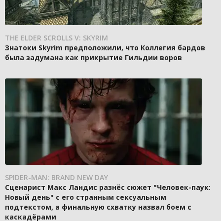
THE ELDER SCROLLS V: SKYRIM
Знатоки Skyrim предположили, что Коллегия бардов
была задумана как прикрытие Гильдии воров
SPIDER-MAN: BRAND NEW DAY
Сценарист Макс Ландис разнёс сюжет "Человек-паук:
Новый день" с его странным сексуальным
подтекстом, а финальную схватку назвал боем с
каскадёрами