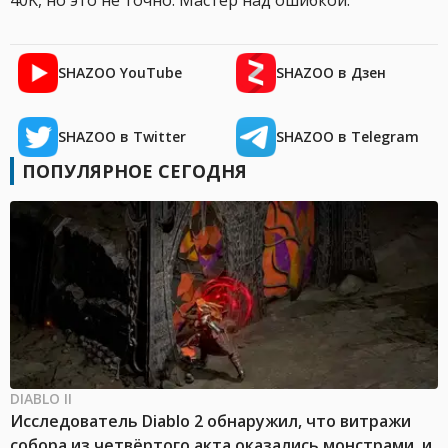
40K, но это не точно. Мастер над ошибкой.
SHAZOO YouTube
SHAZOO в Дзен
SHAZOO в Twitter
SHAZOO в Telegram
ПОПУЛЯРНОЕ СЕГОДНЯ
DIABLO II
Исследователь Diablo 2 обнаружил, что витражи
собора из четвёртого акта оказались монстрами, и