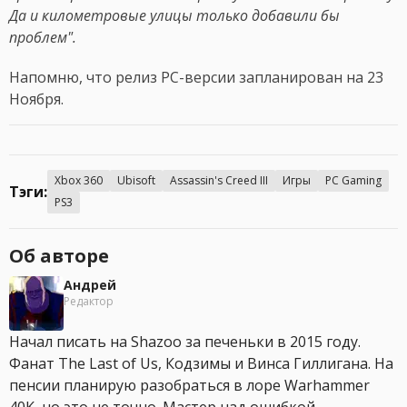
Да и километровые улицы только добавили бы
проблем".
Напомню, что релиз PC-версии запланирован на 23
Ноября.
Xbox 360
Ubisoft
Assassin's Creed III
Игры
PC Gaming
Тэги:
PS3
Об авторе
Андрей
Редактор
Начал писать на Shazoo за печеньки в 2015 году.
Фанат The Last of Us, Кодзимы и Винса Гиллигана. На
пенсии планирую разобраться в лоре Warhammer