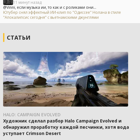
11 минут назад
@Vinni, если музыка ии, то как и с роликами они...
Ютубер снял эффектный ИИ-клип по "Одиссее" Нолана в стиле
"Апокалипсис сегодня" с вьетнамскими джунглями
СТАТЬИ
HALO: CAMPAIGN EVOLVED
Художник сделал разбор Halo Campaign Evolved и
обнаружил проработку каждой песчинки, хотя вода
уступает Crimson Desert