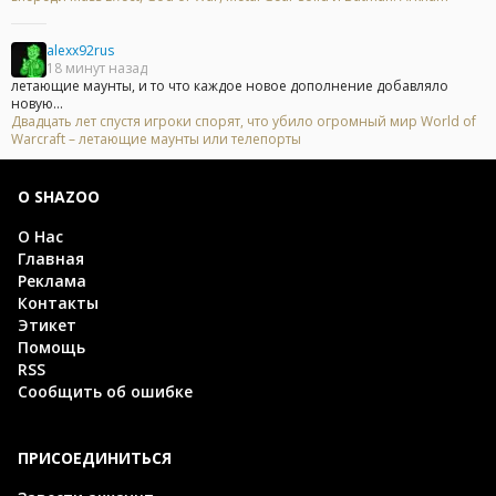
alexx92rus
18 минут назад
летающие маунты, и то что каждое новое дополнение добавляло
новую...
Двадцать лет спустя игроки спорят, что убило огромный мир World of
Warcraft – летающие маунты или телепорты
О SHAZOO
О Нас
Главная
Реклама
Контакты
Этикет
Помощь
RSS
Сообщить об ошибке
ПРИСОЕДИНИТЬСЯ