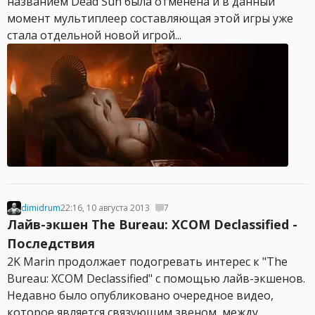
названием Dead Sun была отменена и в данный
момент мультиплеер составляющая этой игры уже
стала отдельной новой игрой...
dimidrum
22:16, 10 августа 2013
7
Лайв-экшен The Bureau: XCOM Declassified -
Последствия
2K Marin продолжает подогревать интерес к "The
Bureau: XCOM Declassified" с помощью лайв-экшенов.
Недавно было опубликовано очередное видео,
которое является связующим звеном, между