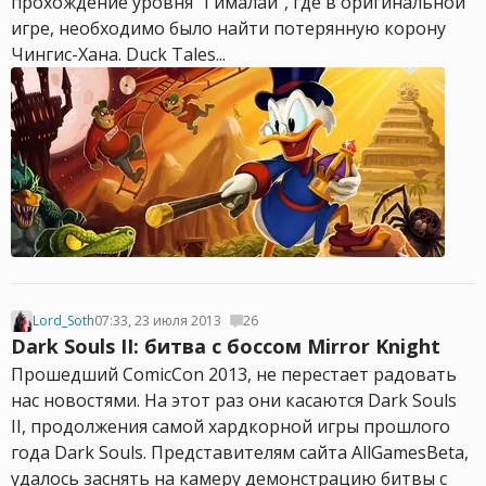
прохождение уровня "Гималаи", где в оригинальной
игре, необходимо было найти потерянную корону
Чингис-Хана. Duck Tales...
Lord_Soth
07:33, 23 июля 2013
26
Dark Souls II: битва с боссом Mirror Knight
Прошедший ComicCon 2013, не перестает радовать
нас новостями. На этот раз они касаются Dark Souls
II, продолжения самой хардкорной игры прошлого
года Dark Souls. Представителям сайта AllGamesBeta,
удалось заснять на камеру демонстрацию битвы с