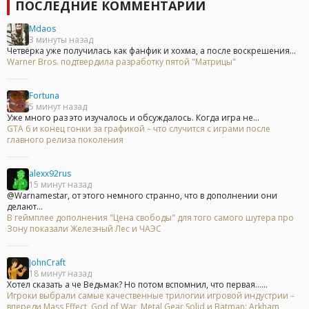
ПОСЛЕДНИЕ КОММЕНТАРИИ
Mdaos
3 минуты назад
Четвёрка уже получилась как фанфик и хохма, а после воскрешения...
Warner Bros. подтвердила разработку пятой "Матрицы"
Fortuna
5 минут назад
Уже много раз это изучалось и обсуждалось. Когда игра не...
GTA 6 и конец гонки за графикой – что случится с играми после
главного релиза поколения
alexx92rus
15 минут назад
@Warnamestar, от этого немного странно, что в дополнении они
делают...
В геймплее дополнения "Цена свободы" для того самого шутера про
Зону показали Железный Лес и ЧАЭС
JohnCraft
18 минут назад
Хотел сказать а че Ведьмак? Но потом вспомнил, что первая......
Игроки выбрали самые качественные трилогии игровой индустрии –
впереди Mass Effect, God of War, Metal Gear Solid и Batman: Arkham