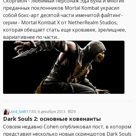
Скорпион - любимый персонаж Эда Буна и многих
преданных поклонников Mortal Kombat украсил
собой бокс-арт десятой части именитой файтинг-
серии - Mortal Kombat X от NetherRealm Studios,
которая обещает стать еще кровавее, зрелищнее,
вариативнее по части...
Lord_Soth
17:50, 6 декабря 2013
29
Dark Souls 2: основные ковенанты
Совсем недавно Cohen опубликовал пост, в котором
представил несколько новых скриншотов Dark Souls