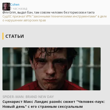
Cohen
1 час назад
@mrGrim, выдал бан, там совсем человек без тормозов и такта
Суд ЕС признал VPN "законными техническими инструментами" в деле
о нарушении авторских прав
СТАТЬИ
SPIDER-MAN: BRAND NEW DAY
Сценарист Макс Ландис разнёс сюжет "Человек-паук:
Новый день" с его странным сексуальным