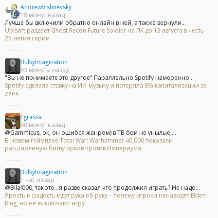
AndrewVishnevsky
18 минут назад
Лучше бы включили обратно онлайн в ней, а также вернули...
Ubisoft раздаёт Ghost Recon Future Soldier на ПК до 13 августа в честь
25-летия серии
BulkyImagination
43 минуты назад
"Вы не понимаете это другое" Параллельно Spotify намеренно...
Spotify сделала ставку на ИИ-музыку и потеряла 8% капитализации за
день
Egrassa
48 минут назад
@Gammicus, ок, он ошибся жанром) в ТВ бои не унылые,...
В новом геймплее Total War: Warhammer 40,000 показали
расширенную битву орков против Империума
BulkyImagination
1 час назад
@Bilal000, так это...я разве сказал что продолжил играть? Не надо...
Ярость и радость идут рука об руку – почему игроки ненавидят Elden
Ring, но не выключают игру