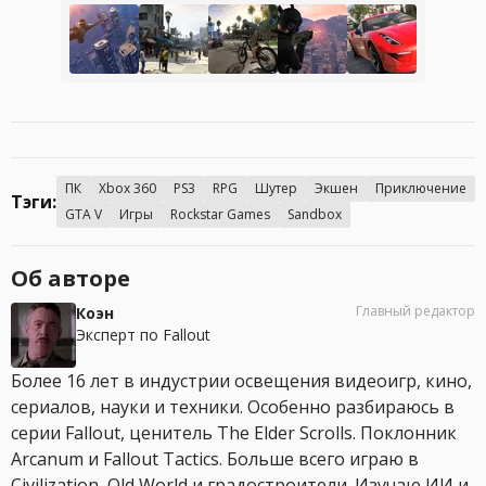
ПК
Xbox 360
PS3
RPG
Шутер
Экшен
Приключение
Тэги:
GTA V
Игры
Rockstar Games
Sandbox
Об авторе
Главный редактор
Коэн
Эксперт по Fallout
Более 16 лет в индустрии освещения видеоигр, кино,
сериалов, науки и техники. Особенно разбираюсь в
серии Fallout, ценитель The Elder Scrolls. Поклонник
Arcanum и Fallout Tactics. Больше всего играю в
Civilization, Old World и градостроители. Изучаю ИИ и