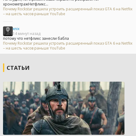
хронометражНетфликс...
Почему Rockstar решила устроить расширенный показ GTA 6 на Netflix
– на шесть часов раньше YouTube
xnix
14 минут назад
потому что нетфликс занесли бабла
Почему Rockstar решила устроить расширенный показ GTA 6 на Netflix
– на шесть часов раньше YouTube
СТАТЬИ