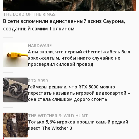
THE LORD OF THE RINGS
В сети вспомнили единственный эскиз Саурона,
созданный самим Толкином
HARDWARE
А вы знали, что первый ethernet-кабель был
ярко-жёлтым, чтобы никто случайно не
просверлил силовой провод
RTX 5090
Геймеры решили, что RTX 5090 можно
перестать называть игровой видеокартой –
она стала слишком дорого стоить
THE WITCHER 3: WILD HUNT
Только 5,6% игроков прошли самый редкий
квест The Witcher 3