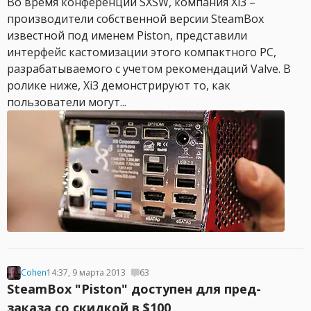
Во время конференции SXSW, компания Xi3 –
производители собственной версии SteamBox
известной под именем Piston, представили
интерфейс кастомизации этого компактного PC,
разрабатываемого с учетом рекомендаций Valve. В
ролике ниже, Xi3 демонстрируют то, как
пользователи могут...
Cohen
14:37, 9 марта 2013
63
SteamBox "Piston" доступен для пред-
заказа со скидкой в $100