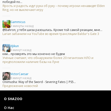
победой по...
Ярость и радость идут рука об руку – почему игроки ненавидят Elden
Ring, но не выключают игру
Gammicus
3 минуты назад
@Bahron, у тебя шиза разошлась. Кроме той самой реакции, мне...
Larian забанили на YouTube во время трансляции Baldur's Gate 3
djikun
6 минут назад
кхм... проверять это мы конечно не будем
Учёные считают, что обнаружили более 20 гигантских НЛО и
предположили наличие базы на Луне
VictorCaesar
6 минут назад
Onimusha: Way of the Sword - Severing Fates | PS5...
Предложение новостей
О SHAZOO
О Нас