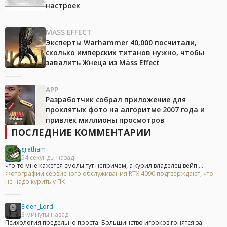
настроек
MASS EFFECT
Эксперты Warhammer 40,000 посчитали,
сколько имперских титанов нужно, чтобы
завалить Жнеца из Mass Effect
APP
Разработчик собрал приложение для
проклятых фото на алгоритме 2007 года и
привлек миллионы просмотров
ПОСЛЕДНИЕ КОММЕНТАРИИ
gretham
54 секунды назад
что-то мне кажется смолы тут непричем, а курил владелец вейп....
Фотографии сервисного обслуживания RTX 4090 подтверждают, что
не надо курить у ПК
Elden_Lord
3 минуты назад
Психология предельно проста: Большинство игроков гонятся за