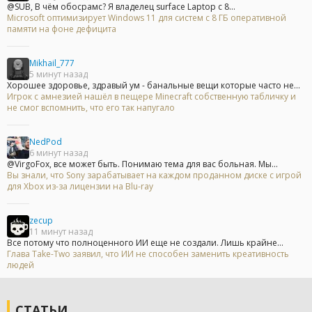
@SUB, В чём обосрамс? Я владелец surface Laptop с 8...
Microsoft оптимизирует Windows 11 для систем с 8 ГБ оперативной
памяти на фоне дефицита
Mikhail_777
5 минут назад
Хорошее здоровье, здравый ум - банальные вещи которые часто не...
Игрок с амнезией нашёл в пещере Minecraft собственную табличку и
не смог вспомнить, что его так напугало
NedPod
6 минут назад
@VirgoFox, все может быть. Понимаю тема для вас больная. Мы...
Вы знали, что Sony зарабатывает на каждом проданном диске с игрой
для Xbox из-за лицензии на Blu-ray
zecup
11 минут назад
Все потому что полноценного ИИ еще не создали. Лишь крайне...
Глава Take-Two заявил, что ИИ не способен заменить креативность
людей
СТАТЬИ