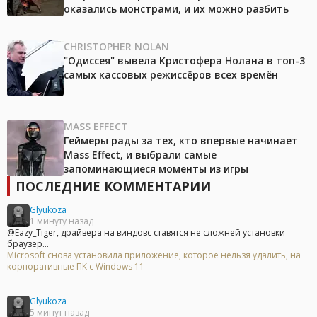
оказались монстрами, и их можно разбить
CHRISTOPHER NOLAN
"Одиссея" вывела Кристофера Нолана в топ-3
самых кассовых режиссёров всех времён
MASS EFFECT
Геймеры рады за тех, кто впервые начинает
Mass Effect, и выбрали самые
запоминающиеся моменты из игры
ПОСЛЕДНИЕ КОММЕНТАРИИ
Glyukoza
1 минуту назад
@Eazy_Tiger, драйвера на виндовс ставятся не сложней установки
браузер...
Microsoft снова установила приложение, которое нельзя удалить, на
корпоративные ПК с Windows 11
Glyukoza
5 минут назад