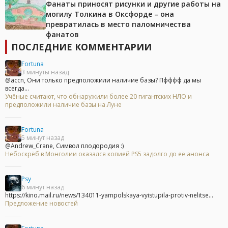
Фанаты приносят рисунки и другие работы на
могилу Толкина в Оксфорде – она
превратилась в место паломничества
фанатов
ПОСЛЕДНИЕ КОММЕНТАРИИ
Fortuna
3 минуты назад
@accn, Они только предположили наличие базы? Пфффф да мы
всегда...
Учёные считают, что обнаружили более 20 гигантских НЛО и
предположили наличие базы на Луне
Fortuna
5 минут назад
@Andrew_Crane, Символ плодородия :)
Небоскрёб в Монголии оказался копией PS5 задолго до её анонса
Psy
6 минут назад
https://kino.mail.ru/news/134011-yampolskaya-vyistupila-protiv-nelitse...
Предложение новостей