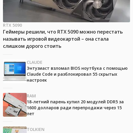
RTX 5090
Геймеры решили, что RTX 5090 можно перестать
называть игровой видеокартой – она стала
слишком дорого стоить
CLAUDE
Энтузиаст взломал BIOS ноутбука с помощью
Claude Code и разблокировал 55 скрытых
настроек
RAM
18-летний парень купил 20 модулей DDR5 за
1600 долларов ради перепродажи через 15
лет
TOLKIEN