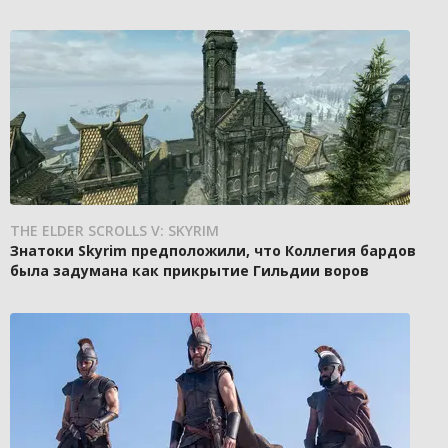
THE ELDER SCROLLS V: SKYRIM
Знатоки Skyrim предположили, что Коллегия бардов
была задумана как прикрытие Гильдии воров