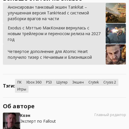
Анонсирован танковый экшен TankRat –
улучшенная версия TankHead с системой
разборки врагов на части
Exodus с Мэттью МакКонахи вернулась с
новым трейлером и переносом релиза на 2027
год
Четвертое дополнение для Atomic Heart
получило тизер с Нечаевым и Близняшкой
ПК
Xbox 360
PS3
Шутер
Экшен
Crytek
Crysis 2
Тэги:
Игры
Об авторе
Главный редактор
Коэн
Эксперт по Fallout