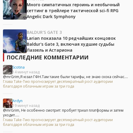
Много симпатичных героинь и необычный
сеттинг в трейлере тактической sci-fi RPG
Angelic Dark Symphony
BALDUR'S GATE 3
Larian показала 10 редчайших концовок
Baldur's Gate 3, включая худшие судьбы
Лаэзель и Астариона
ПОСЛЕДНИЕ КОММЕНТАРИИ
Scotina
14 минут назад
@mrGrim,Я юзал ГФН.Там такие были тарифы, не знаю скока сейчас....
Глава Take-Two прогнозирует десятикратный рост аудитории
благодаря облачным играм за три года
Ardyn
19 минут назад
@mrGrim, Не особенно смотрит: пробует триал платформы и затем
уходит.....
Глава Take-Two прогнозирует десятикратный рост аудитории
благодаря облачным играм за три года