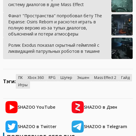
систему диалогов в духе Mass Effect
Фанат "Пространства" попробовал бету The
Expanse: Osiris Reborn и расхотел играть в
полную версию из-за тупых диалогов,
объяснений и потери атмосферы
Ролик Exodus показал скрытный геймплей с
ликвидацией патрульных роботов в тишине
ПК
Xbox 360
RPG
Шутер
Экшен
Mass Effect 2
Гайд
Тэги:
Игры
SHAZOO YouTube
SHAZOO в Дзен
SHAZOO в Twitter
SHAZOO в Telegram