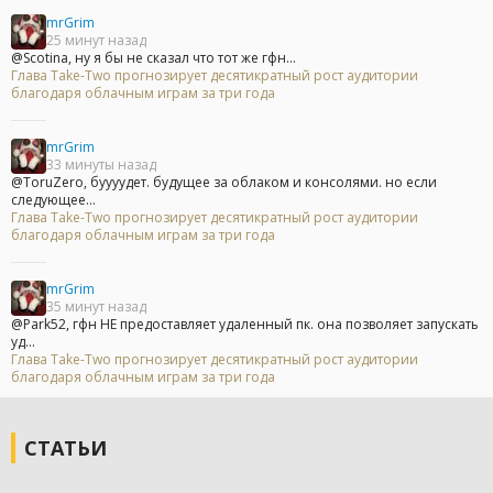
mrGrim
25 минут назад
@Scotina, ну я бы не сказал что тот же гфн...
Глава Take-Two прогнозирует десятикратный рост аудитории
благодаря облачным играм за три года
mrGrim
33 минуты назад
@ToruZero, буууудет. будущее за облаком и консолями. но если
следующее...
Глава Take-Two прогнозирует десятикратный рост аудитории
благодаря облачным играм за три года
mrGrim
35 минут назад
@Park52, гфн НЕ предоставляет удаленный пк. она позволяет запускать
уд...
Глава Take-Two прогнозирует десятикратный рост аудитории
благодаря облачным играм за три года
СТАТЬИ