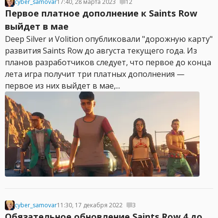
cyber_samovar
17:40, 28 марта 2023
12
Первое платное дополнение к Saints Row
выйдет в мае
Deep Silver и Volition опубликовали "дорожную карту"
развития Saints Row до августа текущего года. Из
планов разработчиков следует, что первое до конца
лета игра получит три платных дополнения —
первое из них выйдет в мае,...
cyber_samovar
11:30, 17 декабря 2022
3
Обязательное обновление Saints Row 4 до