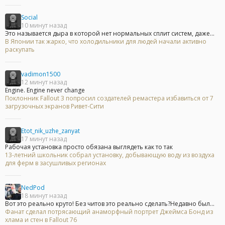
Social
10 минут назад
Это называется дыра в которой нет нормальных сплит систем, даже...
В Японии так жарко, что холодильники для людей начали активно
раскупать
vadimon1500
12 минут назад
Engine. Engine never change
Поклонник Fallout 3 попросил создателей ремастера избавиться от 7
загрузочных экранов Ривет-Сити
Etot_nik_uzhe_zanyat
17 минут назад
Рабочая установка просто обязана выглядеть как то так
13-летний школьник собрал установку, добывающую воду из воздуха
для ферм в засушливых регионах
NedPod
18 минут назад
Вот это реально круто! Без читов это реально сделать?Недавно был...
Фанат сделал потрясающий анаморфный портрет Джеймса Бонд из
хлама и стен в Fallout 76