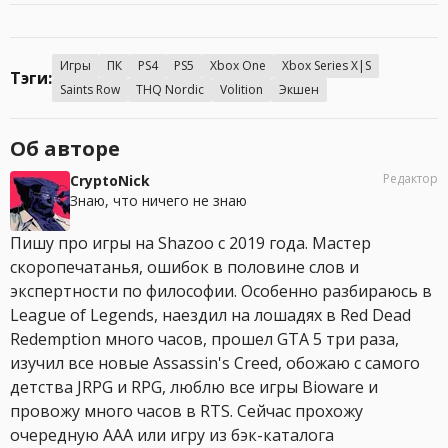
Игры
ПК
PS4
PS5
Xbox One
Xbox Series X|S
Тэги:
Saints Row
THQ Nordic
Volition
Экшен
Об авторе
Редактор
CryptoNick
Знаю, что ничего не знаю
Пишу про игры на Shazoo с 2019 года. Мастер
скоропечатанья, ошибок в половине слов и
экспертности по философии. Особенно разбираюсь в
League of Legends, наездил на лошадях в Red Dead
Redemption много часов, прошел GTA 5 три раза,
изучил все новые Assassin's Creed, обожаю с самого
детства JRPG и RPG, люблю все игры Bioware и
провожу много часов в RTS. Сейчас прохожу
очередную AAA или игру из бэк-каталога