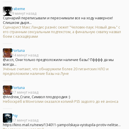
rabeme
9 минут назад
Сценарий переписывали и переснимали все на ходу наверное!
Слишком дыря...
Сценарист Макс Ландис разнёс сюжет "Человек-паук: Новый день" с
его странным сексуальным подтекстом, а финальную схватку назвал
боем с каскадёрами
Fortuna
14 минут назад
@accn, Они только предположили наличие базы? Пфффф да мы
всегда...
Учёные считают, что обнаружили более 20 гигантских НЛО и
предположили наличие базы на Луне
Fortuna
17 минут назад
@Andrew_Crane, Символ плодородия :)
Небоскрёб в Монголии оказался копией PS5 задолго до её анонса
Psy
17 минут назад
https://kino.mail.ru/news/134011-yampolskaya-vyistupila-protiv-nelitse...