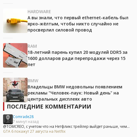
HARDWARE
А вы знали, что первый ethernet-кабель был
ярко-жёлтым, чтобы никто случайно не
просверлил силовой провод
RAM
18-летний парень купил 20 модулей DDR5 за
1600 долларов ради перепродажи через 15
лет
BMW
Владельцы BMW недовольны появлением
рекламы "Человек-паук: Новый день" на
центральных дисплеях авто
ПОСЛЕДНИЕ КОММЕНТАРИИ
Comrade28
7 минут назад
@TOMCREO, с учетом что на Нетфликс трейлер выйдет раньше, чем...
GTA 6 покажут 27 августа на Netflix