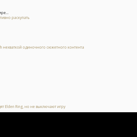
ре...
тивно раскупать
tch нехваткой одиночного сюжетного контента
ят Elden Ring, но не выключают игру