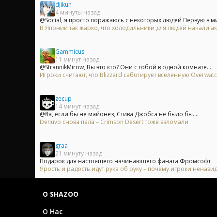
djikun
4 минуты назад
@Social, я просто поражаюсь с некоторых людей Первую в ми
В Японии так жарко, что холодильники для людей начали ак
Gammicus
11 минут назад
@StrannikMirow, Вы это кто? Они с тобой в одной комнате...
Игроки считают, что Blizzard саботирует вселенную Overwa
zecup
14 минут назад
@fla, если бы не майонез, Стива Джобса не было бы....
Denuvo снова пала – Crimson Desert тоже взломали
graa
21 минуту назад
Подарок для настоящего начинающего фаната Фромсофт
Ярость и радость идут рука об руку – почему игроки ненавид
О SHAZOO
О Нас