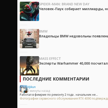
SPIDER-MAN: BRAND NEW DAY
Человек-Паук собирает миллиарды, но
BMW
Владельцы BMW недовольны появление
MASS EFFECT
Эксперты Warhammer 40,000 посчитали
ПОСЛЕДНИЕ КОММЕНТАРИИ
djikun
2 минуты назад
Работал в фимрме по ремонту 2 года . начальник не...
Фотографии сервисного обслуживания RTX 4090 подтверждаю