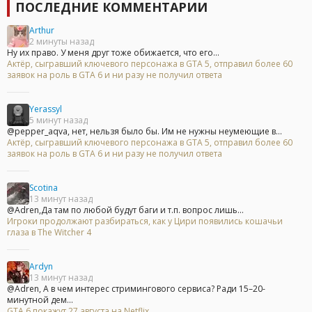
ПОСЛЕДНИЕ КОММЕНТАРИИ
Arthur
2 минуты назад
Ну их право. У меня друг тоже обижается, что его...
Актёр, сыгравший ключевого персонажа в GTA 5, отправил более 60
заявок на роль в GTA 6 и ни разу не получил ответа
Yerassyl
5 минут назад
@pepper_aqva, нет, нельзя было бы. Им не нужны неумеющие в...
Актёр, сыгравший ключевого персонажа в GTA 5, отправил более 60
заявок на роль в GTA 6 и ни разу не получил ответа
Scotina
13 минут назад
@Adren,Да там по любой будут баги и т.п. вопрос лишь...
Игроки продолжают разбираться, как у Цири появились кошачьи
глаза в The Witcher 4
Ardyn
13 минут назад
@Adren, А в чем интерес стримингового сервиса? Ради 15–20-
минутной дем...
GTA 6 покажут 27 августа на Netflix