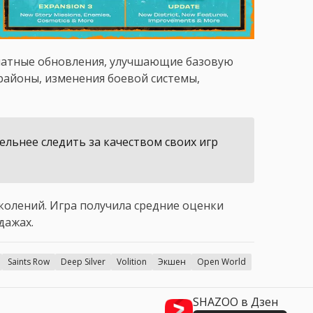
платные обновления, улучшающие базовую
 районы, изменения боевой системы,
ельнее следить за качеством своих игр
околений. Игра получила средние оценки
дажах.
Saints Row
Deep Silver
Volition
Экшен
Open World
SHAZOO в Дзен