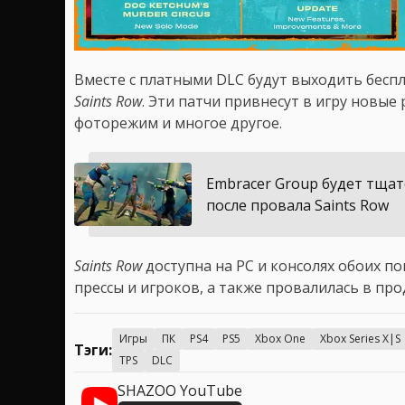
Вместе с платными DLC будут выходить бес
Saints Row
. Эти патчи привнесут в игру новые
фоторежим и многое другое.
Embracer Group будет тщат
после провала Saints Row
Saints Row
доступна на PC и консолях обоих п
прессы и игроков, а также провалилась в про
Игры
ПК
PS4
PS5
Xbox One
Xbox Series X|S
Тэги:
TPS
DLC
SHAZOO YouTube