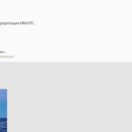
ерпретация ММОРП...
з...
игроков