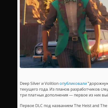
Deep Silver и Volition
опубликовали
"дорожную
текущего года. Из планов разработчиков след
три платных дополнения — первое из них выйд
Первое DLC под названием The Heist and The