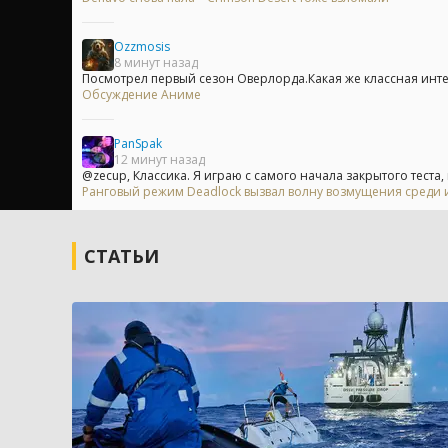
Ozzmosis
8 минут назад
Посмотрел первый сезон Оверлорда.Какая же классная инт
Обсуждение Аниме
PanSpak
12 минут назад
@zecup, Классика. Я играю с самого начала закрытого теста, и
Ранговый режим Deadlock вызвал волну возмущения среди 
СТАТЬИ