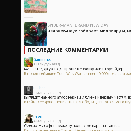
SPIDER-MAN: BRAND NEW DAY
Человек-Паук собирает миллиарды, но
ПОСЛЕДНИЕ КОММЕНТАРИИ
Gammicus
1 минуту назад
@Ancestor, да уж тогда проще в европку или в крусейдер...
В новом геймплее Total War: Warhammer 40,000 показали 
Bilal000
4 минуты назад
выглядит намного атмосферней и ближе к первым частям. вся
В геймплее дополнения "Цена свободы" для того самого шу
never
4 минуты назад
@zecup, Ну софт на маке ну полная же параша, гавно...
Denuvo снова пала – Crimson Desert тоже взломали