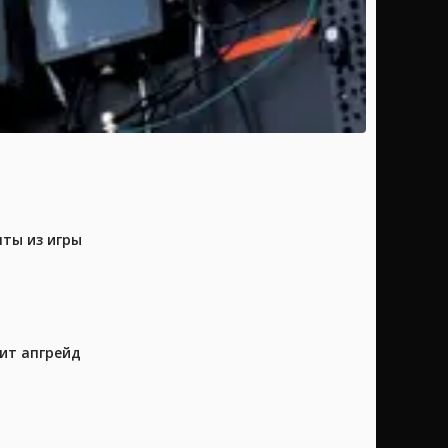
нты из игры
ит апгрейд