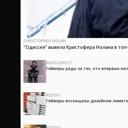
CHRISTOPHER NOLAN
"Одиссея" вывела Кристофера Нолана в топ
MASS EFFECT
Геймеры рады за тех, кто впервые на
REDDIT
Геймеры восхищены дизайном лимитир
REDDIT