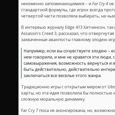
неизменно запоминающимися – и
Far Cry 4
не 
стандартной формулы, где игрок всегда прот
четвертой части позволяла выбирать, на чье
В интервью журналу Edge 413 Хатчинсон, та
Assassin's Creed 3, рассказал, что отвергну
захваченные аванпосты главному злодею игр
Например, если вы сочувствуете злодею – есл
нем говорили, и мне не нравятся эти люди, 
самовыражения, возможность вернуться и из
быть действительно, действительно интере
заключаться все веселье этого жанра.
Традиционно игры с открытым миром от Ubis
карты, но эта идея позволила бы полностью 
сложную моральную динамику.
Far Cry 7 пока не анонсирована, но, возможн