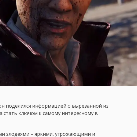
он поделился информацией о вырезанной из
ла стать ключом к самому интересному в
ыми злодеями – яркими, угрожающими и