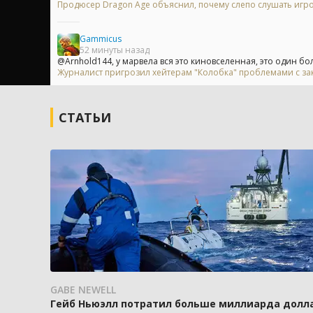
Продюсер Dragon Age объяснил, почему слепо слушать игр
Gammicus
52 минуты назад
@Arnhold144, у марвела вся это киновселенная, это один бо
Журналист пригрозил хейтерам "Колобка" проблемами с з
СТАТЬИ
GABE NEWELL
Гейб Ньюэлл потратил больше миллиарда доллар