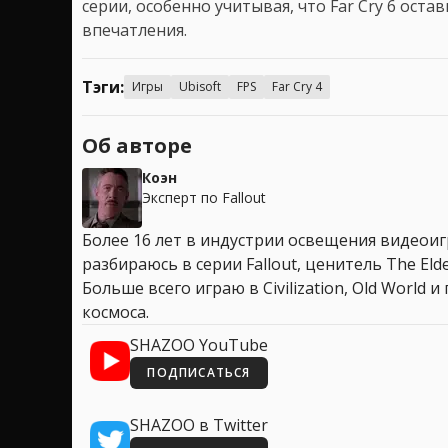
серии, особенно учитывая, что Far Cry 6 ост
впечатления.
Тэги:
Игры
Ubisoft
FPS
Far Cry 4
Об авторе
Коэн
Эксперт по Fallout
Более 16 лет в индустрии освещения видеоигр
разбираюсь в серии Fallout, ценитель The Elder
Больше всего играю в Civilization, Old World
космоса.
SHAZOO YouTube
ПОДПИСАТЬСЯ
SHAZOO в Twitter