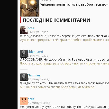
Геймеры попытались разобраться поч
ПОСЛЕДНИЕ КОММЕНТАРИИ
orsa
5 минут назад
@Dark_AssassinUA, Разве "пидермен" (что есть производная о
Журналист пригрозил хейтерам "Колобка" проблемами с з
Elden_Lord
6 минут назад
@POCCOMAXEP, Не, дорогой, я пас. Разговор был интересный,
Ярость и радость идут рука об руку – почему игроки ненавид
Nattrium
17 минут назад
@VirgoFox, то есть... Вы навязываете свой вариант и точку зре
ARC Raiders помогла спасти брак девушки-геймера
accn
49 минут назад
Не нужно идти у аудитории на поводу, но прислушиваться ну