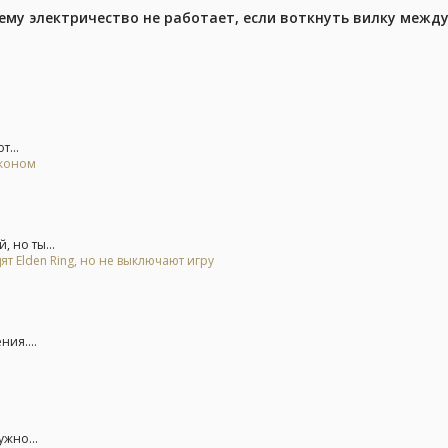
ему электричество не работает, если воткнуть вилку межд
т...
аконом
 но ты...
ят Elden Ring, но не выключают игру
ния....
жно...