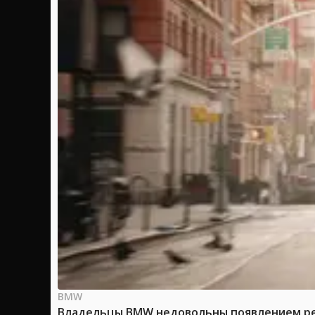
BMW
Владельцы BMW недовольны появлением рек