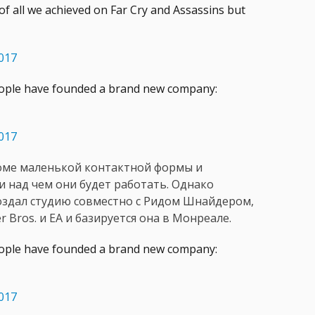
d of all we achieved on Far Cry and Assassins but
2017
ople have founded a brand new company:
2017
роме маленькой контактной формы и
и над чем они будет работать. Однако
создал студию совместно с Ридом Шнайдером,
ros. и EA и базируется она в Монреале.
ople have founded a brand new company:
2017