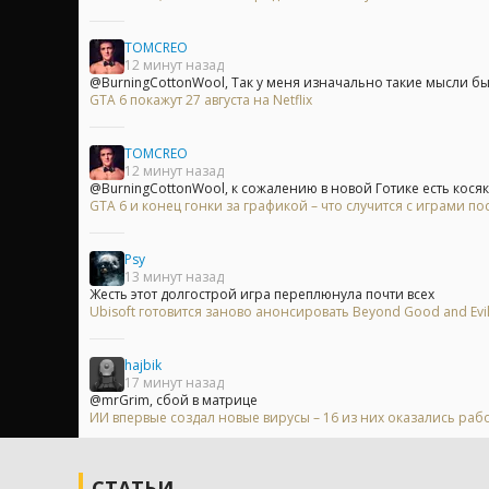
TOMCREO
12 минут назад
@BurningCottonWool, Так у меня изначально такие мысли были
GTA 6 покажут 27 августа на Netflix
TOMCREO
12 минут назад
@BurningCottonWool, к сожалению в новой Готике есть косяк,
GTA 6 и конец гонки за графикой – что случится с играми п
Psy
13 минут назад
Жесть этот долгострой игра переплюнула почти всех
Ubisoft готовится заново анонсировать Beyond Good and Evi
hajbik
17 минут назад
@mrGrim, сбой в матрице
ИИ впервые создал новые вирусы – 16 из них оказались ра
СТАТЬИ