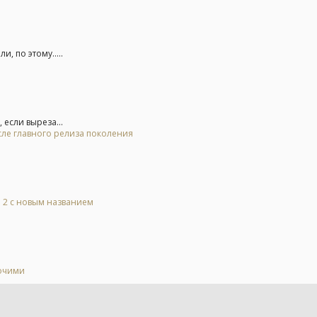
, по этому.....
 если выреза...
осле главного релиза поколения
l 2 с новым названием
бочими