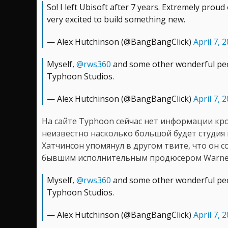
So! I left Ubisoft after 7 years. Extremely prou
very excited to build something new.
— Alex Hutchinson (@BangBangClick)
April 7, 
Myself,
@rws360
and some other wonderful pe
Typhoon Studios.
— Alex Hutchinson (@BangBangClick)
April 7, 
На сайте Typhoon сейчас нет информации к
неизвестно насколько большой будет студия 
Хатчинсон упомянул в другом твите, что он 
бывшим исполнительным продюсером Warner B
Myself,
@rws360
and some other wonderful pe
Typhoon Studios.
— Alex Hutchinson (@BangBangClick)
April 7, 