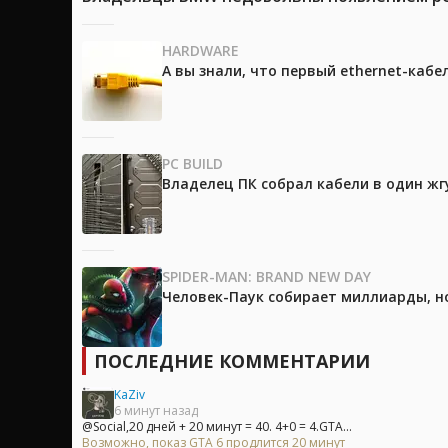
HARDWARE
А вы знали, что первый ethernet-каб
PC BUILD
Владелец ПК собрал кабели в один жг
SPIDER-MAN: BRAND NEW DAY
Человек-Паук собирает миллиарды, но
ПОСЛЕДНИЕ КОММЕНТАРИИ
KaZiv
6 минут назад
@Social,20 дней + 20 минут = 40. 4+0 = 4.GTA...
Возможно, показ GTA 6 продлится 20 минут