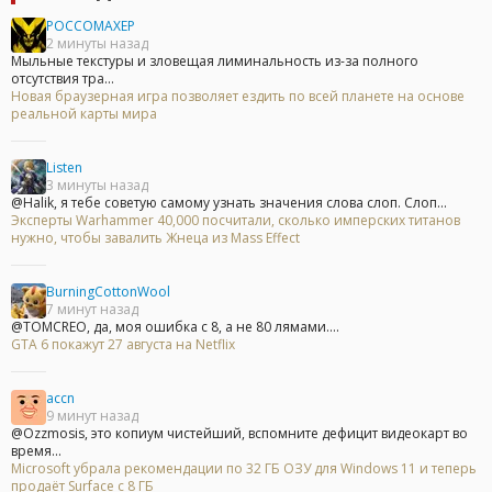
POCCOMAXEP
2 минуты назад
Мыльные текстуры и зловещая лиминальность из-за полного
отсутствия тра...
Новая браузерная игра позволяет ездить по всей планете на основе
реальной карты мира
Listen
3 минуты назад
@Halik, я тебе советую самому узнать значения слова слоп. Слоп...
Эксперты Warhammer 40,000 посчитали, сколько имперских титанов
нужно, чтобы завалить Жнеца из Mass Effect
BurningCottonWool
7 минут назад
@TOMCREO, да, моя ошибка с 8, а не 80 лямами....
GTA 6 покажут 27 августа на Netflix
accn
9 минут назад
@Ozzmosis, это копиум чистейший, вспомните дефицит видеокарт во
время...
Microsoft убрала рекомендации по 32 ГБ ОЗУ для Windows 11 и теперь
продаёт Surface с 8 ГБ