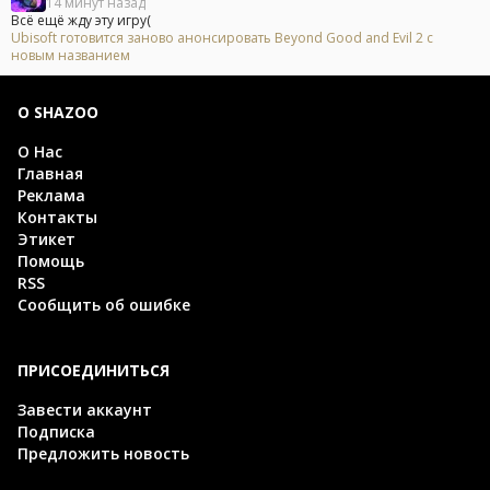
14 минут назад
Всё ещё жду эту игру(
Ubisoft готовится заново анонсировать Beyond Good and Evil 2 с
новым названием
О SHAZOO
О Нас
Главная
Реклама
Контакты
Этикет
Помощь
RSS
Сообщить об ошибке
ПРИСОЕДИНИТЬСЯ
Завести аккаунт
Подписка
Предложить новость