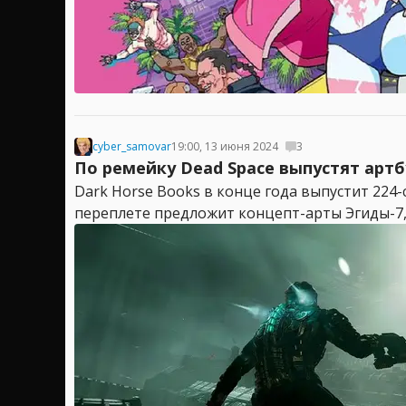
cyber_samovar
19:00, 13 июня 2024
3
По ремейку Dead Space выпустят артб
Dark Horse Books в конце года выпустит 224
переплете предложит концепт-арты Эгиды-7, п