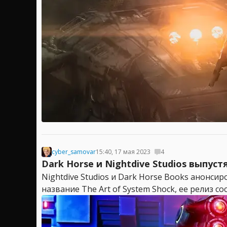
cyber_samovar
15:40, 17 мая 2023
4
Dark Horse и Nightdive Studios выпус
Nightdive Studios и Dark Horse Books анонс
название The Art of System Shock, ее релиз с