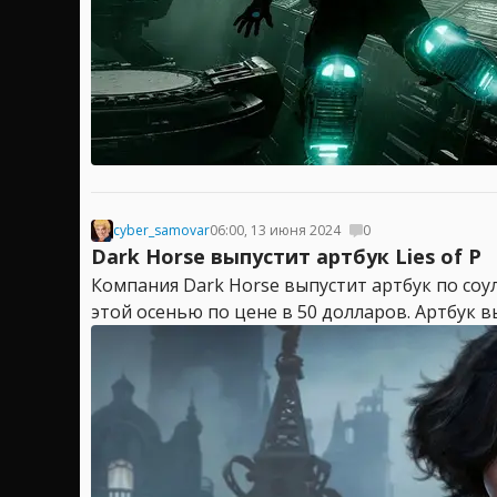
cyber_samovar
06:00, 13 июня 2024
0
Dark Horse выпустит артбук Lies of P
Компания Dark Horse выпустит артбук по соулс
этой осенью по цене в 50 долларов. Артбук в