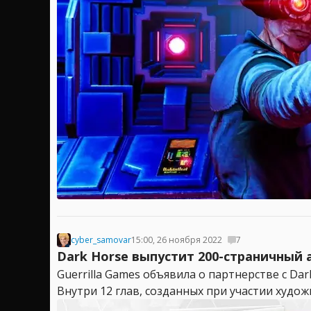
cyber_samovar
15:00, 26 ноября 2022
7
Dark Horse выпустит 200-страничный а
Guerrilla Games объявила о партнерстве с Da
Внутри 12 глав, созданных при участии художн