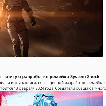
тят книгу о разработке ремейка System Shock
ировали выпуск книги, посвященной разработке ремейка 
остоится 13 февраля 2024 года. Создатели обещают много