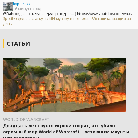
hypetraxx
16 минут назад
@Bahron, да есть чутка, дилер подвез... ) https://www.youtube.com/watc...
Spotify сделала ставку на ИИ-музыку и потеряла 8% капитализации за
день
СТАТЬИ
WORLD OF WARCRAFT
Двадцать лет спустя игроки спорят, что убило
огромный мир World of Warcraft – летающие маунты
или телепорты