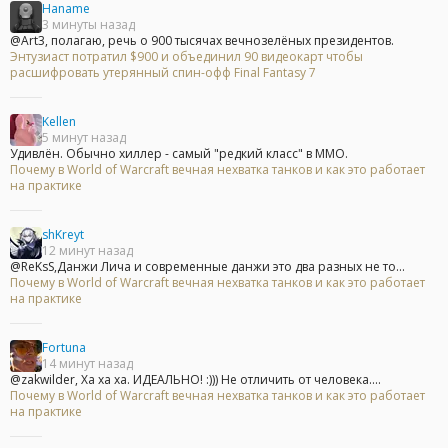
Haname
3 минуты назад
@Art3, полагаю, речь о 900 тысячах вечнозелёных президентов.
Энтузиаст потратил $900 и объединил 90 видеокарт чтобы
расшифровать утерянный спин-офф Final Fantasy 7
Kellen
5 минут назад
Удивлён. Обычно хиллер - самый "редкий класс" в ММО.
Почему в World of Warcraft вечная нехватка танков и как это работает
на практике
shKreyt
12 минут назад
@ReKsS,Данжи Лича и современные данжи это два разных не то...
Почему в World of Warcraft вечная нехватка танков и как это работает
на практике
Fortuna
14 минут назад
@zakwilder, Ха ха ха. ИДЕАЛЬНО! :))) Не отличить от человека....
Почему в World of Warcraft вечная нехватка танков и как это работает
на практике