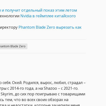
я и получит отдельный показ этим летом
технологии
Nvidia в геймплее китайского
директору
Phantom Blade Zero вырезать как
hantom Blade Zero
 себя. Окей. Родился, вырос, любил, страдал –
ры с 2014-го года, а на Shazoo – с 2021-го.
 Skyrim, до сих пор поигрываю с товарищами
сь тем, что во всех своих обзорах на
ства и недостатки, которые зацепили меня