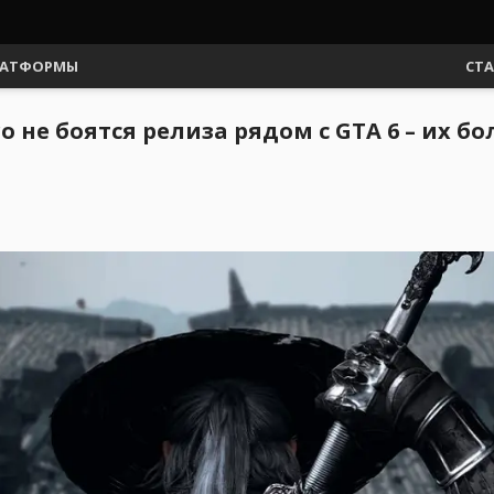
АТФОРМЫ
СТ
o не боятся релиза рядом с GTA 6 – их б