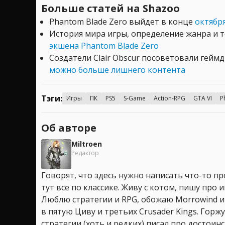
Больше статей на Shazoo
Phantom Blade Zero выйдет в конце
октябр
История мира игры, определение жанра и 
экшена Phantom Blade Zero
Создатели Clair Obscur посоветовали гейм
можно больше лишнего контента
Тэги:
Игры
ПК
PS5
S-Game
Action-RPG
GTA VI
P
Об авторе
Miltroen
Редактор
Говорят, что здесь нужно написать что-то про
тут все по классике. Живу с котом, пишу про иг
Люблю стратегии и RPG, обожаю Morrowind и
в пятую Циву и третьих Crusader Kings. Горжу
стратегии (хоть и редких) писал про достоин