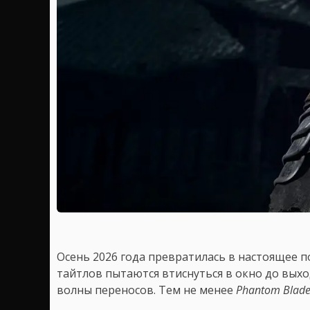
Осень 2026 года превратилась в настоящее п
тайтлов пытаются втиснуться в окно до выход
волны переносов. Тем не менее
Phantom Blade