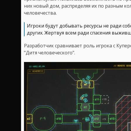
них новый дом, распределяя их по разным к
человечества.
Игроки будут добывать ресурсы не ради со
других. Жертвуя всем ради спасения выживш
Разработчик сравнивает роль игрока с Купер
"Дитя человеческого".