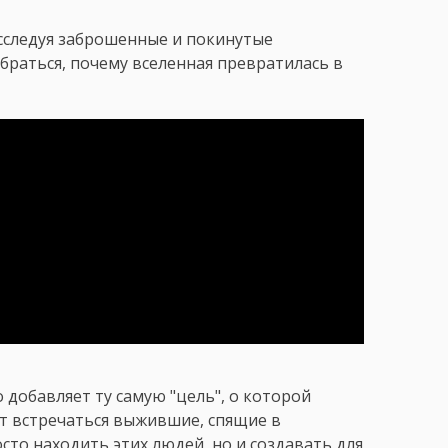
исследуя заброшенные и покинутые
браться, почему вселенная превратилась в
 добавляет ту самую "цель", о которой
ут встречаться выжившие, спящие в
сто находить этих людей, но и создавать для