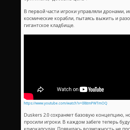
В первой части игроки управляли дронами, 
космические корабли, пытаясь выжить и разо
гигантское кладбище.
https://www.youtube.com/watch?v=0l8tmPWTmOQ
Duskers 2.0 сохраняет базовую концепцию, но
просили игроки. В каждом забеге теперь буд
криокапсулах. Появилась возможность не про