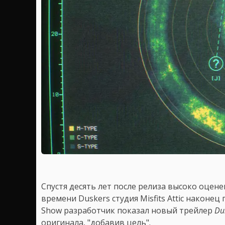
Спустя десять лет после релиза высоко оцен
времени Duskers студия Misfits Attic наконе
Show разработчик показал новый трейлер
Du
оригинала, "добавив цель".