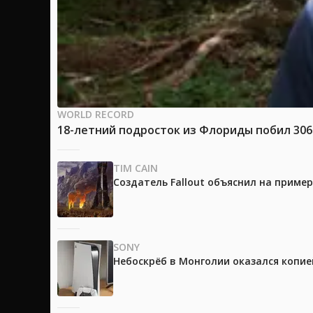
WORLD RECORD
18-летний подросток из Флориды побил 30
TIM CAIN
Создатель Fallout объяснил на приме
SONY
Небоскрёб в Монголии оказался копией