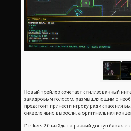
Новый трейлер сочетает стилизованный инт
закадровым голосом, размышляющим о необ
предстоит принести игроку ради спасения вы
сиквеле явно выросли, а оригинальная конц
Duskers 2.0 выйдет в ранний доступ ближе к 