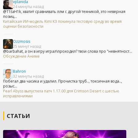
vplanida
24 минуты назад
@T1taH1k, хватит сравнивать ллм с другой техникой, это неверная
позиц...
Китайская ИИ-модель Kimi K3 покинула тестовую среду во время
оценки безопасности
Ozzmosis
25 минут назад
@barbahat, а он в игру играл\проходил? твои слова про "невнятност...
Обсуждение Аниме
Bahron
32 минуты назад
Побегал два часика и удалил. Прочистка труб.., токсичная вода..,
розыс...
Pearl Abyss выпустила патч 1.17.00 для Crimson Desert с шестью
исправлениями
СТАТЬИ