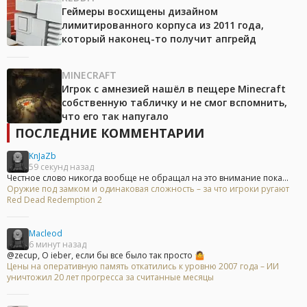
Геймеры восхищены дизайном
лимитированного корпуса из 2011 года,
который наконец-то получит апгрейд
MINECRAFT
Игрок с амнезией нашёл в пещере Minecraft
собственную табличку и не смог вспомнить,
что его так напугало
ПОСЛЕДНИЕ КОММЕНТАРИИ
KnJaZb
59 секунд назад
Честное слово никогда вообще не обращал на это внимание пока...
Оружие под замком и одинаковая сложность – за что игроки ругают
Red Dead Redemption 2
Macleod
6 минут назад
@zecup, О ieber, если бы все было так просто 🤷
Цены на оперативную память откатились к уровню 2007 года – ИИ
уничтожил 20 лет прогресса за считанные месяцы