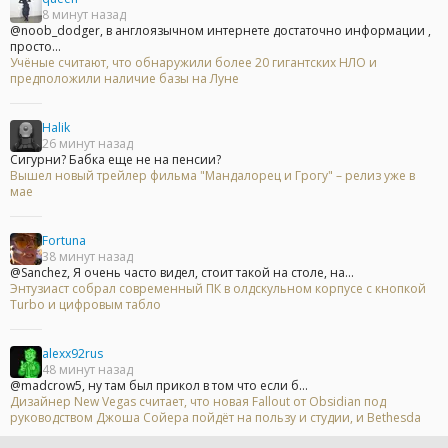
8 минут назад
@noob_dodger, в англоязычном интернете достаточно информации ,
просто...
Учёные считают, что обнаружили более 20 гигантских НЛО и
предположили наличие базы на Луне
Halik
26 минут назад
Сигурни? Бабка еще не на пенсии?
Вышел новый трейлер фильма "Мандалорец и Грогу" – релиз уже в
мае
Fortuna
38 минут назад
@Sanchez, Я очень часто видел, стоит такой на столе, на...
Энтузиаст собрал современный ПК в олдскульном корпусе с кнопкой
Turbo и цифровым табло
alexx92rus
48 минут назад
@madcrow5, ну там был прикол в том что если б...
Дизайнер New Vegas считает, что новая Fallout от Obsidian под
руководством Джоша Сойера пойдёт на пользу и студии, и Bethesda