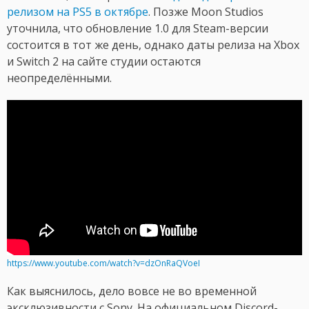
релизом на PS5 в октябре
. Позже Moon Studios
уточнила, что обновление 1.0 для Steam-версии
состоится в тот же день, однако даты релиза на Xbox
и Switch 2 на сайте студии остаются
неопределёнными.
https://www.youtube.com/watch?v=dzOnRaQVoeI
Как выяснилось, дело вовсе не во временной
эксклюзивности с Sony. На официальном Discord-