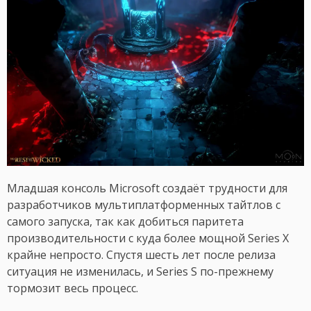
Младшая консоль Microsoft создаёт трудности для
разработчиков мультиплатформенных тайтлов с
самого запуска, так как добиться паритета
производительности с куда более мощной Series X
крайне непросто. Спустя шесть лет после релиза
ситуация не изменилась, и Series S по-прежнему
тормозит весь процесс.