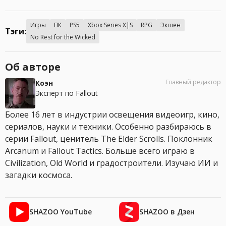
Игры
ПК
PS5
Xbox Series X|S
RPG
Экшен
Тэги:
No Rest for the Wicked
Об авторе
Главный редактор
Коэн
Эксперт по Fallout
Более 16 лет в индустрии освещения видеоигр, кино,
сериалов, науки и техники. Особенно разбираюсь в
серии Fallout, ценитель The Elder Scrolls. Поклонник
Arcanum и Fallout Tactics. Больше всего играю в
Civilization, Old World и градостроители. Изучаю ИИ и
загадки космоса.
SHAZOO YouTube
SHAZOO в Дзен