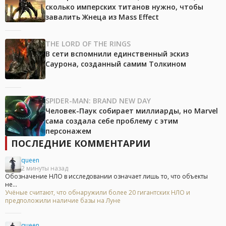
сколько имперских титанов нужно, чтобы
завалить Жнеца из Mass Effect
THE LORD OF THE RINGS
В сети вспомнили единственный эскиз
Саурона, созданный самим Толкином
SPIDER-MAN: BRAND NEW DAY
Человек-Паук собирает миллиарды, но Marvel
сама создала себе проблему с этим
персонажем
ПОСЛЕДНИЕ КОММЕНТАРИИ
queen
2 минуты назад
Обозначение НЛО в исследовании означает лишь то, что объекты
не...
Учёные считают, что обнаружили более 20 гигантских НЛО и
предположили наличие базы на Луне
queen