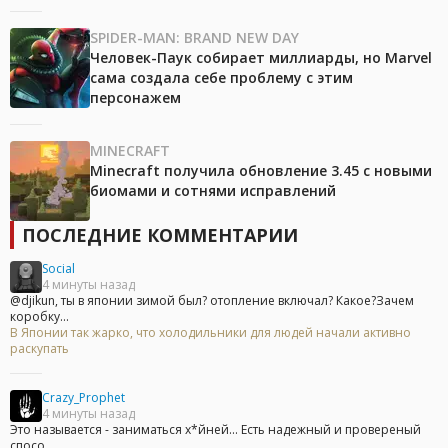
SPIDER-MAN: BRAND NEW DAY
Человек-Паук собирает миллиарды, но Marvel
сама создала себе проблему с этим
персонажем
MINECRAFT
Minecraft получила обновление 3.45 с новыми
биомами и сотнями исправлений
ПОСЛЕДНИЕ КОММЕНТАРИИ
Social
4 минуты назад
@djikun, ты в японии зимой был? отопление включал? Какое?Зачем
коробку...
В Японии так жарко, что холодильники для людей начали активно
раскупать
Crazy_Prophet
4 минуты назад
Это называется - заниматься х*йней... Есть надежный и провереный
спосо...