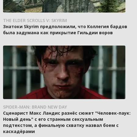
THE ELDER SCROLLS V: SKYRIM
Знатоки Skyrim предположили, что Коллегия бардов
была задумана как прикрытие Гильдии воров
SPIDER-MAN: BRAND NEW DAY
Сценарист Макс Ландис разнёс сюжет "Человек-паук:
Новый день" с его странным сексуальным
подтекстом, а финальную схватку назвал боем с
каскадёрами