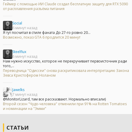
Геймер с помощью ИИ Claude создал бесплатную защиту для RTX 5090
от расплавления разъёма питания
Social
6 минут назад
Я тут посчитал в стиле фаната До 27-го ровно 20...
Возможно, показ GTA 6 продлится 20 минут
Steelflux
6 минут назад
Нам нужно искусство, которое не перекручивает первоисточник ради
того,...
Переводчица "Одиссеи" снова раскритиковала интерпретацию Закона
Зевса Кристофером Ноланом
Jawelks
7 минут назад
@MonitorLizard, там все рассказвают. Нормально вписали)
Второй сезон "Чудо-человека" отменили при 91% на Rotten Tomatoes
и номинации на "Эмми"
СТАТЬИ