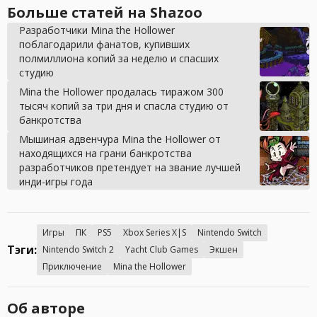
Больше статей на Shazoo
Разработчики Mina the Hollower
поблагодарили фанатов, купивших
полмиллиона копий за неделю и спасших
студию
Mina the Hollower продалась тиражом 300
тысяч копий за три дня и спасла студию от
банкротства
Мышиная адвенчура Mina the Hollower от
находящихся на грани банкротства
разработчиков претендует на звание лучшей
инди-игры года
Игры
ПК
PS5
Xbox Series X|S
Nintendo Switch
Тэги:
Nintendo Switch 2
Yacht Club Games
Экшен
Приключение
Mina the Hollower
Об авторе