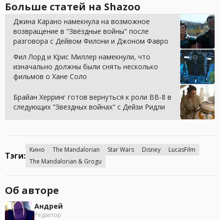
Больше статей на Shazoo
Джина Карано намекнула на возможное
возвращение в "Звёздные войны" после
разговора с Дейвом Филони и Джоном Фавро
Фил Лорд и Крис Миллер намекнули, что
изначально должны были снять несколько
фильмов о Хане Соло
Брайан Херринг готов вернуться к роли BB-8 в
следующих "Звездных войнах" с Дейзи Ридли
Кино
The Mandalorian
Star Wars
Disney
LucasFilm
Тэги:
The Mandalorian & Grogu
Об авторе
Андрей
Редактор