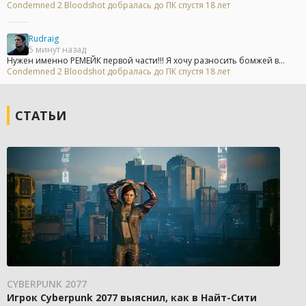
Condemned 2 Bloodshot добралась до ПК спустя 18 лет
Rudraig
5 минут назад
Нужен именно РЕМЕЙК первой части!!! Я хочу разносить бомжей в...
Condemned 2 Bloodshot добралась до ПК спустя 18 лет
СТАТЬИ
CYBERPUNK 2077
Игрок Cyberpunk 2077 выяснил, как в Найт-Сити