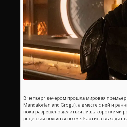
В четверг вечером прошла мировая премьера
Mandalorian and Grogu), а вместе с ней и ра
пока разрешено делиться лишь короткими ре
рецензии появятся позже. Картина выходит в