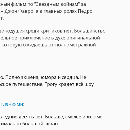
жный фильм по "Звёздным войнам" за
 – Джон Фавро, а в главных ролях Педро
т.
динодушия среди критиков нет. Большинство
тельное приключение в духе оригинальной
ки, которую ожидаешь от полнометражной
о. Полно экшена, юмора и сердца. Не
кое путешествие. Грогу крадёт всё шоу.
атлениями
:
следние десять лет. Больше, смелее и жёстче,
ксимально большой экран.