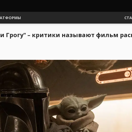
АТФОРМЫ
СТ
и Грогу" – критики называют фильм р