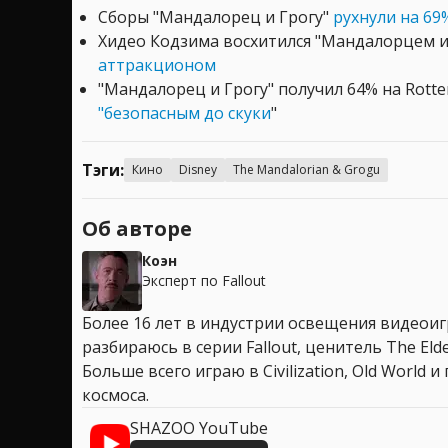
Сборы "Мандалорец и Грогу"
рухнули на 69
Хидео Кодзима восхитился "Мандалорцем 
аттракционом
"Мандалорец и Грогу" получил 64% на Rott
"безопасным до скуки
"
Тэги:
Кино
Disney
The Mandalorian & Grogu
Об авторе
Коэн
Эксперт по Fallout
Более 16 лет в индустрии освещения видеоигр
разбираюсь в серии Fallout, ценитель The Elder
Больше всего играю в Civilization, Old World
космоса.
SHAZOO YouTube