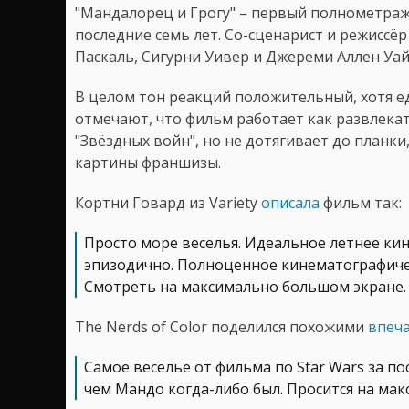
"Мандалорец и Грогу" – первый полнометра
последние семь лет. Со-сценарист и режиссёр
Паскаль, Сигурни Уивер и Джереми Аллен Уай
В целом тон реакций положительный, хотя е
отмечают, что фильм работает как развлека
"Звёздных войн", но не дотягивает до план
картины франшизы.
Кортни Говард из Variety
описала
фильм так:
Просто море веселья. Идеальное летнее кин
эпизодично. Полноценное кинематографичес
Смотреть на максимально большом экране.
The Nerds of Color поделился похожими
впеч
Самое веселье от фильма по Star Wars за по
чем Мандо когда-либо был. Просится на ма