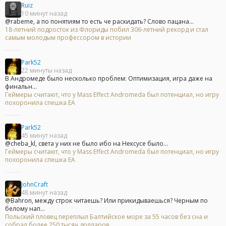
Ruiz
10 минут назад
@rabeme, а по понятиям то есть че раскидать? Слово пацана...
18-летний подросток из Флориды побил 306-летний рекорд и стал
самым молодым профессором в истории
Park52
22 минуты назад
В Андромеде было несколько проблем: Оптимизация, игра даже на
финальн...
Геймеры считают, что у Mass Effect Andromeda был потенциал, но игру
похоронила спешка EA
Park52
45 минут назад
@cheba_kl, света у них не было ибо на Нексусе было...
Геймеры считают, что у Mass Effect Andromeda был потенциал, но игру
похоронила спешка EA
JohnCraft
48 минут назад
@Bahron, между строк читаешь? Или прикидываешься? Черным по
белому нап...
Польский пловец переплыл Балтийское море за 55 часов без сна и
собрал более 250 тысяч долларов