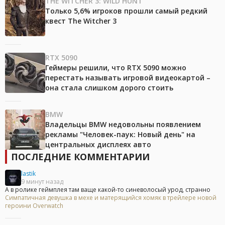
THE WITCHER 3: WILD HUNT
Только 5,6% игроков прошли самый редкий
квест The Witcher 3
RTX 5090
Геймеры решили, что RTX 5090 можно
перестать называть игровой видеокартой –
она стала слишком дорого стоить
BMW
Владельцы BMW недовольны появлением
рекламы "Человек-паук: Новый день" на
центральных дисплеях авто
ПОСЛЕДНИЕ КОММЕНТАРИИ
lastik
9 минут назад
А в ролике геймплея там ваще какой-то синеволосый урод, странно
Симпатичная девушка в мехе и матерящийся хомяк в трейлере новой
героини Overwatch