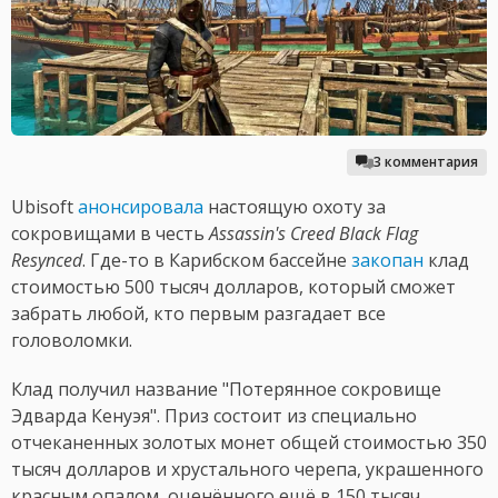
3 комментария
Ubisoft
анонсировала
настоящую охоту за
сокровищами в честь
Assassin's Creed Black Flag
Resynced
. Где-то в Карибском бассейне
закопан
клад
стоимостью 500 тысяч долларов, который сможет
забрать любой, кто первым разгадает все
головоломки.
Клад получил название "Потерянное сокровище
Эдварда Кенуэя". Приз состоит из специально
отчеканенных золотых монет общей стоимостью 350
тысяч долларов и хрустального черепа, украшенного
красным опалом, оценённого ещё в 150 тысяч