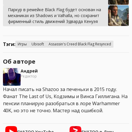
Паркур в ремейке Black Flag будет основан на
механиках из Shadows и Valhalla, но сохранит
фирменный стиль движений Эдварда Кенуэя
Тэги:
Игры
Ubisoft
Assassin's Creed Black Flag Resynced
Об авторе
Андрей
Редактор
Начал писать на Shazoo за печеньки в 2015 году.
Фанат The Last of Us, Кодзимы и Винса Гиллигана. На
пенсии планирую разобраться в лоре Warhammer
40K, но это не точно. Мастер над ошибкой.
SHAZOO YouTube
SHAZOO в Дзен