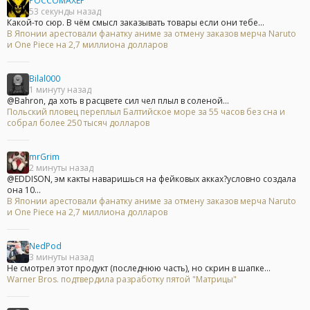
POCCOMAXEP
53 секунды назад
Какой-то сюр. В чём смысл заказывать товары если они тебе...
В Японии арестовали фанатку аниме за отмену заказов мерча Naruto
и One Piece на 2,7 миллиона долларов
Bilal000
1 минуту назад
@Bahron, да хоть в расцвете сил чел плыл в соленой...
Польский пловец переплыл Балтийское море за 55 часов без сна и
собрал более 250 тысяч долларов
mrGrim
2 минуты назад
@EDDISON, эм какты наваришься на фейковых акках?условно создала
она 10...
В Японии арестовали фанатку аниме за отмену заказов мерча Naruto
и One Piece на 2,7 миллиона долларов
NedPod
3 минуты назад
Не смотрел этот продукт (последнюю часть), но скрин в шапке...
Warner Bros. подтвердила разработку пятой "Матрицы"