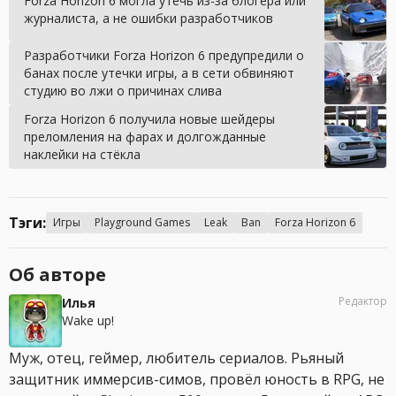
Forza Horizon 6 могла утечь из-за блогера или
журналиста, а не ошибки разработчиков
Разработчики Forza Horizon 6 предупредили о
банах после утечки игры, а в сети обвиняют
студию во лжи о причинах слива
Forza Horizon 6 получила новые шейдеры
преломления на фарах и долгожданные
наклейки на стёкла
Тэги:
Игры
Playground Games
Leak
Ban
Forza Horizon 6
Об авторе
Редактор
Илья
Wake up!
Муж, отец, геймер, любитель сериалов. Рьяный
защитник иммерсив-симов, провёл юность в RPG, не