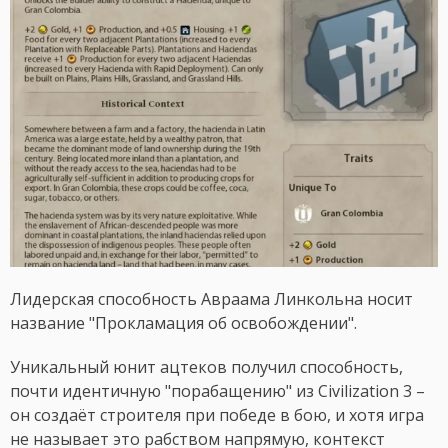
Лидерская способность Авраама Линкольна носит
название "Прокламация об освобождении".
Уникальный юнит ацтеков получил способность,
почти идентичную "порабащению" из Civilization 3 –
он создаёт строителя при победе в бою, и хотя игра
не называет это рабством напрямую, контекст