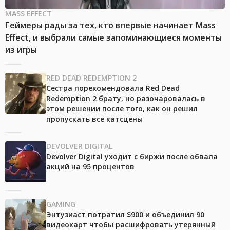
MASS EFFECT
Геймеры рады за тех, кто впервые начинает Mass
Effect, и выбрали самые запоминающиеся моменты
из игры
RED DEAD REDEMPTION 2
Сестра порекомендовала Red Dead
Redemption 2 брату, но разочаровалась в
этом решении после того, как он решил
пропускать все катсцены
DEVOLVER DIGITAL
Devolver Digital уходит с биржи после обвала
акций на 95 процентов
GAMING
Энтузиаст потратил $900 и объединил 90
видеокарт чтобы расшифровать утерянный