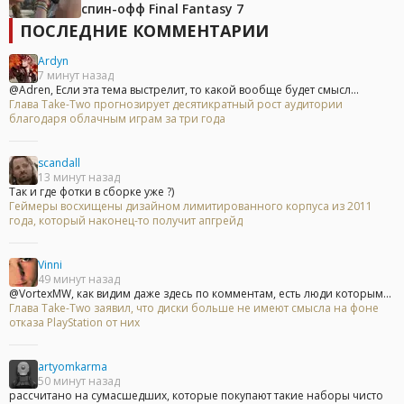
спин-офф Final Fantasy 7
ПОСЛЕДНИЕ КОММЕНТАРИИ
Ardyn
7 минут назад
@Adren, Если эта тема выстрелит, то какой вообще будет смысл...
Глава Take-Two прогнозирует десятикратный рост аудитории
благодаря облачным играм за три года
scandall
13 минут назад
Так и где фотки в сборке уже ?)
Геймеры восхищены дизайном лимитированного корпуса из 2011
года, который наконец-то получит апгрейд
Vinni
49 минут назад
@VortexMW, как видим даже здесь по комментам, есть люди которым...
Глава Take-Two заявил, что диски больше не имеют смысла на фоне
отказа PlayStation от них
artyomkarma
50 минут назад
рассчитано на сумасшедших, которые покупают такие наборы чисто