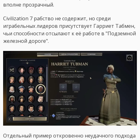
вполне прозрачный.
Civilization 7 рабство не содержит, но среди
играбельных лидеров присутствует Гарриет Табмен,
чьи способности отсылают к её работе в "Подземной
железной дороге".
Отдельный пример откровенно неудачного подхода