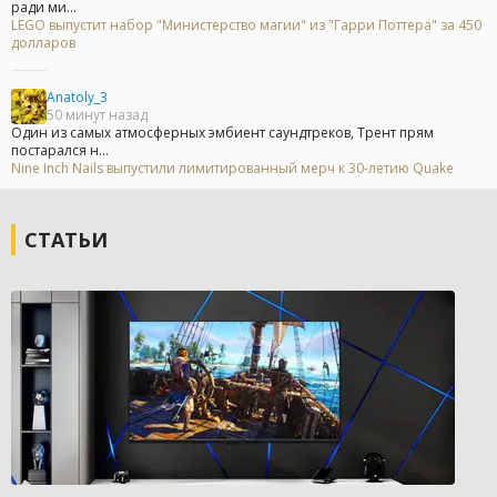
ради ми...
LEGO выпустит набор "Министерство магии" из "Гарри Поттера" за 450
долларов
Anatoly_3
50 минут назад
Один из самых атмосферных эмбиент саундтреков, Трент прям
постарался н...
Nine Inch Nails выпустили лимитированный мерч к 30-летию Quake
СТАТЬИ