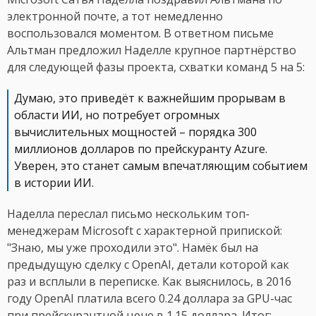
электронной почте, а тот немедленно
воспользовался моментом. В ответном письме
Альтман предложил Наделле крупное партнёрство
для следующей фазы проекта, схватки команд 5 на 5:
Думаю, это приведёт к важнейшим прорывам в
области ИИ, но потребует огромных
вычислительных мощностей – порядка 300
миллионов долларов по прейскуранту Azure.
Уверен, это станет самым впечатляющим событием
в истории ИИ.
Наделла переслал письмо нескольким топ-
менеджерам Microsoft с характерной припиской:
"Знаю, мы уже проходили это". Намёк был на
предыдущую сделку с OpenAI, детали которой как
раз и всплыли в переписке. Как выяснилось, в 2016
году OpenAI платила всего 0.24 доллара за GPU-час
при прейскурантной цене в 1.15 доллара. Итог: