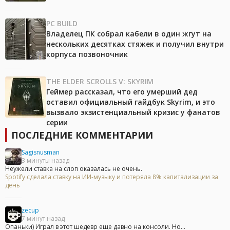
PC BUILD
Владелец ПК собрал кабели в один жгут на
нескольких десятках стяжек и получил внутри
корпуса позвоночник
THE ELDER SCROLLS V: SKYRIM
Геймер рассказал, что его умерший дед
оставил официальный гайдбук Skyrim, и это
вызвало экзистенциальный кризис у фанатов
серии
ПОСЛЕДНИЕ КОММЕНТАРИИ
Sagisnusman
3 минуты назад
Неужели ставка на слоп оказалась не очень.
Spotify сделала ставку на ИИ-музыку и потеряла 8% капитализации за
день
zecup
7 минут назад
Опаньки) Играл в этот шедевр еще давно на консоли. Но...