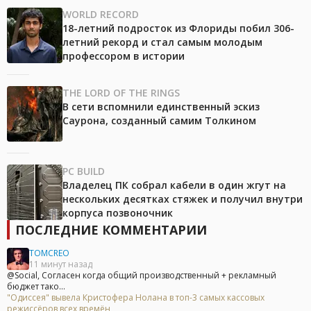
WORLD RECORD
18-летний подросток из Флориды побил 306-
летний рекорд и стал самым молодым
профессором в истории
THE LORD OF THE RINGS
В сети вспомнили единственный эскиз
Саурона, созданный самим Толкином
PC BUILD
Владелец ПК собрал кабели в один жгут на
нескольких десятках стяжек и получил внутри
корпуса позвоночник
ПОСЛЕДНИЕ КОММЕНТАРИИ
TOMCREO
11 минут назад
@Social, Согласен когда общий производственный + рекламный
бюджет тако...
"Одиссея" вывела Кристофера Нолана в топ-3 самых кассовых
режиссёров всех времён