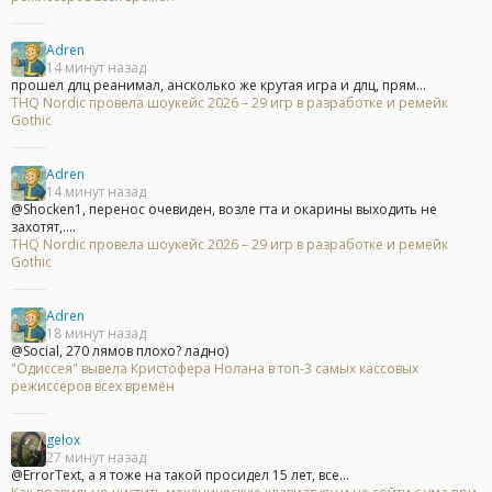
Adren
14 минут назад
прошел длц реанимал, ансколько же крутая игра и длц, прям...
THQ Nordic провела шоукейс 2026 – 29 игр в разработке и ремейк
Gothic
Adren
14 минут назад
@Shocken1, перенос очевиден, возле гта и окарины выходить не
захотят,....
THQ Nordic провела шоукейс 2026 – 29 игр в разработке и ремейк
Gothic
Adren
18 минут назад
@Social, 270 лямов плохо? ладно)
"Одиссея" вывела Кристофера Нолана в топ-3 самых кассовых
режиссёров всех времён
gelox
27 минут назад
@ErrorText, а я тоже на такой просидел 15 лет, все...