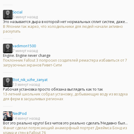
Social
5 минут назад
Это называется дыра в которой нет нормальных сплит систем, даже...
В Японии так жарко, что холодильники для людей начали активно
раскупать
vadimon1500
7 минут назад
Engine. Engine never change
Поклонник Fallout 3 попросил создателей ремастера избавиться от 7
загрузочных экранов Ривет-Сити
Etot_nik_uzhe_zanyat
13 минут назад
Рабочая установка просто обязана выглядеть как то так
13-летний школьник собрал установку, добывающую воду из воздуха
для ферм в засушливых регионах
NedPod
14 минут назад
Вот это реально круто! Без читов это реально сделать?Недавно был...
Фанат сделал потрясающий анаморфный портрет Джеймса Бонд из
хлама и стен в Fallout 76