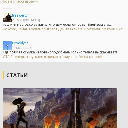
боем с каскадёрами
freawertyhn
21 минуту назад
гослинг настоько заманал что даж если он будет Блейзом это...
Похоже, Райан Гослинг сыграет Дэнни Кетча в "Призрачном гонщике"
Brooklyne
1 час назад
Где прямая ссылка человекоподобная?Только телега выскакивает!
GTA 3 теперь запускается прямо в браузере без установки
СТАТЬИ