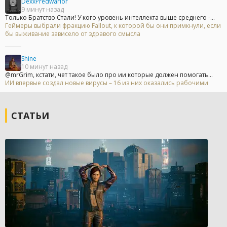
DexxPredwarior
9 минут назад
Только Братство Стали! У кого уровень интеллекта выше среднего -...
Геймеры выбрали фракцию Fallout, к которой бы они примкнули, если
бы выживание зависело от здравого смысла
Shine
10 минут назад
@mrGrim, кстати, чет такое было про ии которые должен помогать...
ИИ впервые создал новые вирусы – 16 из них оказались рабочими
СТАТЬИ