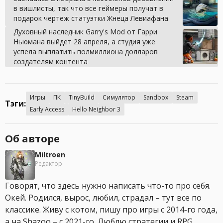
в вишлисты, так что все геймеры получат в
подарок чертеж статуэтки Жнеца Левиафана
Духовный наследник Garry's Mod от Гарри
Ньюмана выйдет 28 апреля, а студия уже
успела выплатить полмиллиона долларов
создателям контента
Игры
ПК
TinyBuild
Симулятор
Sandbox
Steam
Тэги:
Early Access
Hello Neighbor 3
Об авторе
Miltroen
Редактор
Говорят, что здесь нужно написать что-то про себя.
Окей. Родился, вырос, любил, страдал – тут все по
классике. Живу с котом, пишу про игры с 2014-го года,
а на Shazoo – с 2021-го. Люблю стратегии и RPG,