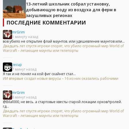
13-летний школьник собрал установку,
добывающую воду из воздуха для ферм в
засушливых регионах
ПОСЛЕДНИЕ КОММЕНТАРИИ
mrGrim
1 минуту назад
вов убило не открытие флай маунтов. или удешевление маунтов или...
Двадцать лет спустя игроки спорят, что убило огромный мир World of
Warcraft – летающие маунты или телепорты
zecup
7 минут назад
Я так и не понял на кой фиг скайнет стал...
ИИ впервые создал новые вирусы – 16 из них оказались рабочими
mrGrim
8 минут назад
@Bilal000, не весь. а стартовые квесты старой локации орков/тролей.
гд...
Двадцать лет спустя игроки спорят, что убило огромный мир World of
Warcraft – летающие маунты или телепорты