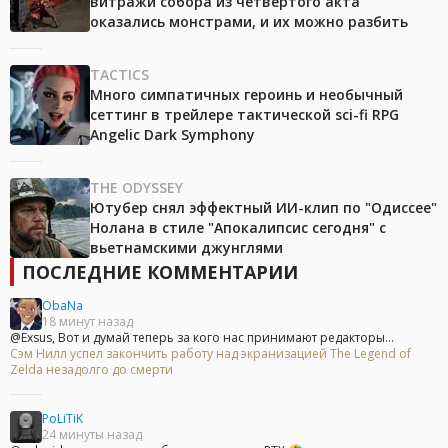
витражи собора из четвёртого акта
оказались монстрами, и их можно разбить
TACTICS
Много симпатичных героинь и необычный
сеттинг в трейлере тактической sci-fi RPG
Angelic Dark Symphony
THE ODYSSEY
Ютубер снял эффектный ИИ-клип по "Одиссее"
Нолана в стиле "Апокалипсис сегодня" с
вьетнамскими джунглями
ПОСЛЕДНИЕ КОММЕНТАРИИ
ObaNa
18 минут назад
@Exsus, Вот и думай теперь за кого нас принимают редакторы...
Сэм Нилл успел закончить работу над экранизацией The Legend of
Zelda незадолго до смерти
PoLiTiK
24 минуты назад