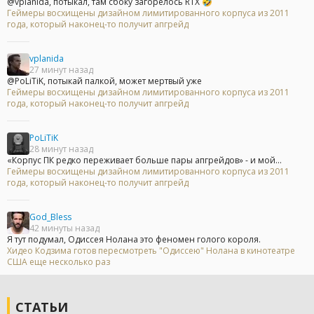
@vplanida, потыкал, там сбоку загорелось RTX 🤣
Геймеры восхищены дизайном лимитированного корпуса из 2011
года, который наконец-то получит апгрейд
vplanida
27 минут назад
@PoLiTiK, потыкай палкой, может мертвый уже
Геймеры восхищены дизайном лимитированного корпуса из 2011
года, который наконец-то получит апгрейд
PoLiTiK
28 минут назад
«Корпус ПК редко переживает больше пары апгрейдов» - и мой...
Геймеры восхищены дизайном лимитированного корпуса из 2011
года, который наконец-то получит апгрейд
God_Bless
42 минуты назад
Я тут подумал, Одиссея Нолана это феномен голого короля.
Хидео Кодзима готов пересмотреть "Одиссею" Нолана в кинотеатре
США еще несколько раз
СТАТЬИ