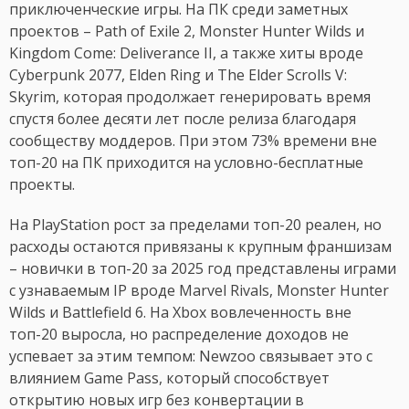
приключенческие игры. На ПК среди заметных
проектов – Path of Exile 2, Monster Hunter Wilds и
Kingdom Come: Deliverance II, а также хиты вроде
Cyberpunk 2077, Elden Ring и The Elder Scrolls V:
Skyrim, которая продолжает генерировать время
спустя более десяти лет после релиза благодаря
сообществу моддеров. При этом 73% времени вне
топ-20 на ПК приходится на условно-бесплатные
проекты.
На PlayStation рост за пределами топ-20 реален, но
расходы остаются привязаны к крупным франшизам
– новички в топ-20 за 2025 год представлены играми
с узнаваемым IP вроде Marvel Rivals, Monster Hunter
Wilds и Battlefield 6. На Xbox вовлеченность вне
топ-20 выросла, но распределение доходов не
успевает за этим темпом: Newzoo связывает это с
влиянием Game Pass, который способствует
открытию новых игр без конвертации в